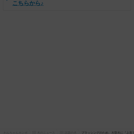
こちらから♪
わんちゃんホンポ
犬のニュース
話題の犬
ブラッシングのため、大型犬に『上見