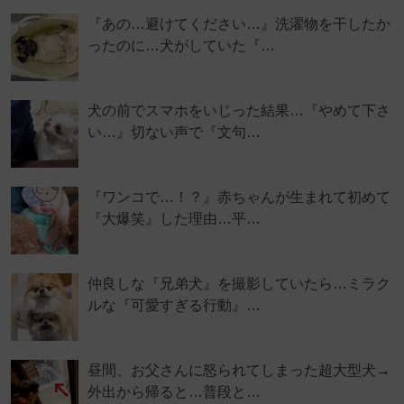
『あの…避けてください…』洗濯物を干したか
ったのに…犬がしていた『…
犬の前でスマホをいじった結果…『やめて下さ
い…』切ない声で『文句…
『ワンコで…！？』赤ちゃんが生まれて初めて
『大爆笑』した理由…平…
仲良しな『兄弟犬』を撮影していたら…ミラク
ルな『可愛すぎる行動』…
昼間、お父さんに怒られてしまった超大型犬→
外出から帰ると…普段と…