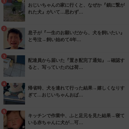
1
おじいちゃんの家に行くと、なぜか『鎖に繋が
れた犬』がいて…思わず…
2
息子が『一生のお願いだから、犬を飼いたい』
と号泣→飼い始めて4年…
3
配達員から届いた『置き配完了通知』→確認す
ると、写っていたのは荷…
4
帰省時、犬を連れて行った結果→嬉しくなりす
ぎて…おじいちゃんおば…
5
キッチンで作業中、ふと足元を見た結果→寝て
いる赤ちゃんに犬が…可…