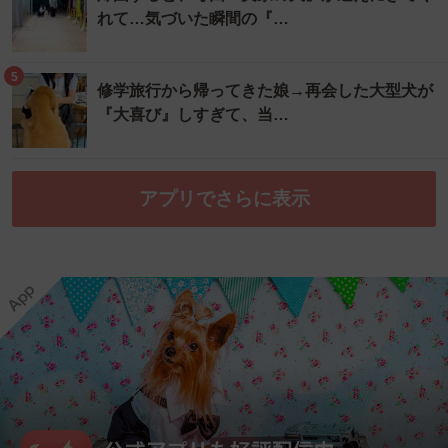
れて…気づいた瞬間の『…
5
修学旅行から帰ってきた娘→再会した大型犬が
『大喜び』しすぎて、当…
アプリでさらに表示