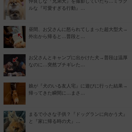
仲良しな『兄弟犬』を撮影していたら…ミラク
ルな『可愛すぎる行動』…
昼間、お父さんに怒られてしまった超大型犬→
外出から帰ると…普段と…
お父さんとキャンプに出かけた犬→普段は温厚
なのに…突然ブチギレた…
娘が『犬のいる友人宅』に遊びに行った結果→
帰ってきた瞬間に…まさ…
まるで小さな子供？『ドッグランに向かう犬』
と『家に帰る時の犬』…