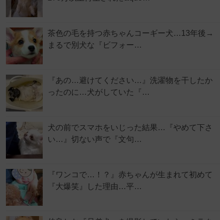
茶色の毛を持つ赤ちゃんコーギー犬…13年後→
まるで別犬な『ビフォー…
『あの…避けてください…』洗濯物を干したか
ったのに…犬がしていた『…
犬の前でスマホをいじった結果…『やめて下さ
い…』切ない声で『文句…
『ワンコで…！？』赤ちゃんが生まれて初めて
『大爆笑』した理由…平…