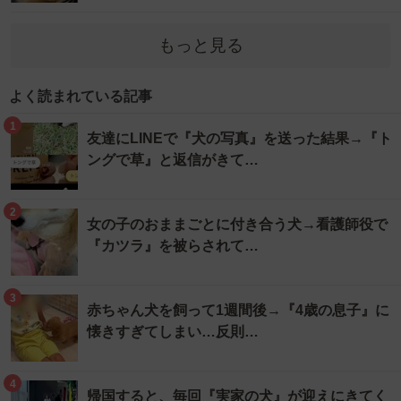
もっと見る
よく読まれている記事
1
友達にLINEで『犬の写真』を送った結果→『ト
ングで草』と返信がきて…
2
女の子のおままごとに付き合う犬→看護師役で
『カツラ』を被らされて…
3
赤ちゃん犬を飼って1週間後→『4歳の息子』に
懐きすぎてしまい…反則…
4
帰国すると、毎回『実家の犬』が迎えにきてく