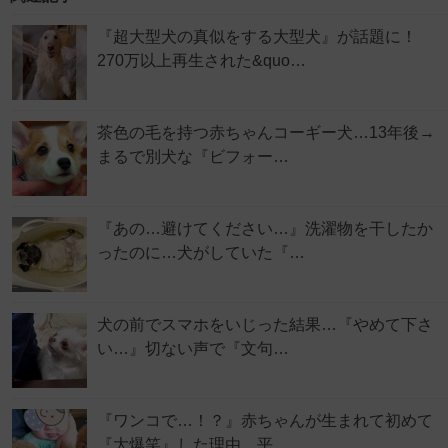
『超大型犬の真似をする大型犬』が話題に！
270万以上再生された&quo…
茶色の毛を持つ赤ちゃんコーギー犬…13年後→
まるで別犬な『ビフォー…
『あの…避けてください…』洗濯物を干したか
ったのに…犬がしていた『…
犬の前でスマホをいじった結果…『やめて下さ
い…』切ない声で『文句…
『ワンコで…！？』赤ちゃんが生まれて初めて
『大爆笑』した理由…平…