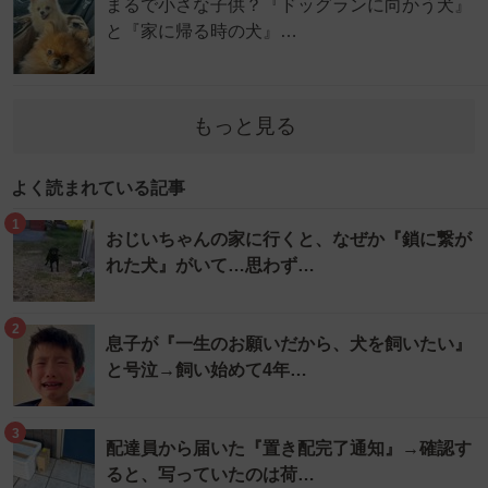
まるで小さな子供？『ドッグランに向かう犬』
と『家に帰る時の犬』…
もっと見る
よく読まれている記事
1
おじいちゃんの家に行くと、なぜか『鎖に繋が
れた犬』がいて…思わず…
2
息子が『一生のお願いだから、犬を飼いたい』
と号泣→飼い始めて4年…
3
配達員から届いた『置き配完了通知』→確認す
ると、写っていたのは荷…