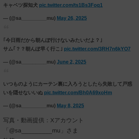
キャベツ探知犬
pic.twitter.com/ts1Bs3Foq1
— (@sa_________mu)
May 26, 2025
｢今日雨だから朝んぽ行けないみたいだよ？｣
サム｢？？朝んぽ早く行こ｣
pic.twitter.com/3RH7n6kYO7
— (@sa_________mu)
June 2, 2025
いつものようにカーテン裏に入ろうとしたら失敗して戸惑
いを隠せないいぬ
pic.twitter.com/Bh0A69xoHm
— (@sa_________mu)
May 8, 2025
写真・動画提供：Xアカウント
「@sa_________mu」さま