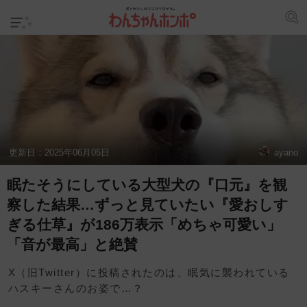
更新日：
2025年06月05日
ayano
眠たそうにしている大型犬の『口元』を観
察した結果…ずっと見ていたい『愛おしす
ぎる仕草』が186万表示「めちゃ可愛い」
「音が最高」と絶賛
X（旧Twitter）に投稿されたのは、眠気に襲われている
ハスキーさんのお姿で…？