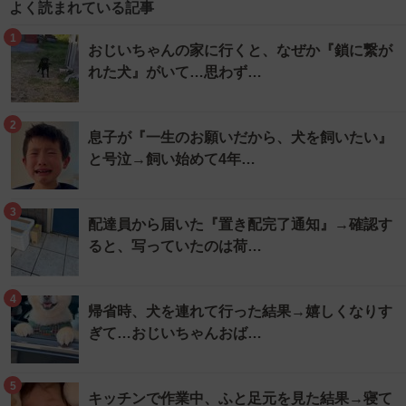
よく読まれている記事
1
おじいちゃんの家に行くと、なぜか『鎖に繋が
れた犬』がいて…思わず…
2
息子が『一生のお願いだから、犬を飼いたい』
と号泣→飼い始めて4年…
3
配達員から届いた『置き配完了通知』→確認す
ると、写っていたのは荷…
4
帰省時、犬を連れて行った結果→嬉しくなりす
ぎて…おじいちゃんおば…
5
キッチンで作業中、ふと足元を見た結果→寝て