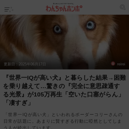
更新日：
2025年06月17日
reirei
『世界一IQが高い犬』と暮らした結果→困難
を乗り越えて…驚きの『完全に意思疎通す
る光景』が105万再生「空いた口塞がらん」
「凄すぎ」
「世界一IQが高い犬」といわれるボーダーコリーさんの
日常が話題に。あまりに賢すぎる行動に啞然としてしま
う人が続出しています。