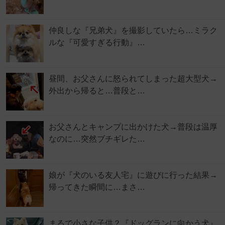
仲良しな『兄弟犬』を撮影していたら…ミラク
ルな『可愛すぎる行動』…
昼間、お父さんに怒られてしまった超大型犬→
外出から帰ると…普段と…
お父さんとキャンプに出かけた犬→普段は温厚
なのに…突然ブチギレた…
娘が『犬のいる友人宅』に遊びに行った結果→
帰ってきた瞬間に…まさ…
まるで小さな子供？『ドッグランに向かう犬』