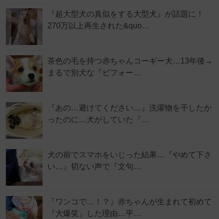
『超大型犬の真似をする大型犬』が話題に！
270万以上再生された&quo…
茶色の毛を持つ赤ちゃんコーギー犬…13年後→
まるで別犬な『ビフォー…
『あの…避けてください…』洗濯物を干したか
ったのに…犬がしていた『…
犬の前でスマホをいじった結果…『やめて下さ
い…』切ない声で『文句…
『ワンコで…！？』赤ちゃんが生まれて初めて
『大爆笑』した理由…平…