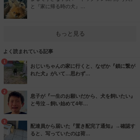
と『家に帰る時の犬』…
もっと見る
よく読まれている記事
1
おじいちゃんの家に行くと、なぜか『鎖に繋が
れた犬』がいて…思わず…
2
息子が『一生のお願いだから、犬を飼いたい』
と号泣→飼い始めて4年…
3
配達員から届いた『置き配完了通知』→確認す
ると、写っていたのは荷…