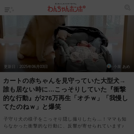
更新日：
2025年06月03日
小泉 あめ
カートの赤ちゃんを見守っていた大型犬→
誰も居ない時に…こっそりしていた『衝撃
的な行動』が276万再生「オチｗ」「我慢し
てたのねｗ」と爆笑
子守り犬の様子をこっそり隠し撮りしたら…！ママも知
らなかった衝撃的な行動に、反響が寄せられています♪