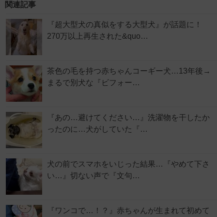
関連記事
『超大型犬の真似をする大型犬』が話題に！
270万以上再生された&quo…
茶色の毛を持つ赤ちゃんコーギー犬…13年後→
まるで別犬な『ビフォー…
『あの…避けてください…』洗濯物を干したか
ったのに…犬がしていた『…
犬の前でスマホをいじった結果…『やめて下さ
い…』切ない声で『文句…
『ワンコで…！？』赤ちゃんが生まれて初めて