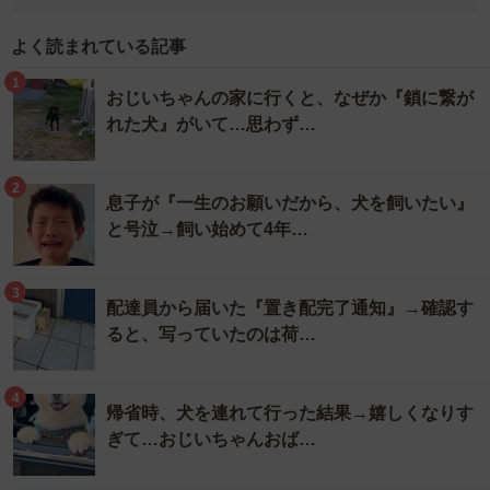
よく読まれている記事
1
おじいちゃんの家に行くと、なぜか『鎖に繋が
れた犬』がいて…思わず…
2
息子が『一生のお願いだから、犬を飼いたい』
と号泣→飼い始めて4年…
3
配達員から届いた『置き配完了通知』→確認す
ると、写っていたのは荷…
4
帰省時、犬を連れて行った結果→嬉しくなりす
ぎて…おじいちゃんおば…