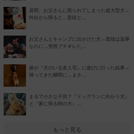
昼間、お父さんに怒られてしまった超大型犬→
外出から帰ると…普段と…
お父さんとキャンプに出かけた犬→普段は温厚
なのに…突然ブチギレた…
娘が『犬のいる友人宅』に遊びに行った結果→
帰ってきた瞬間に…まさ…
まるで小さな子供？『ドッグランに向かう犬』
と『家に帰る時の犬』…
もっと見る