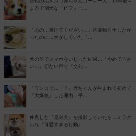
茶色の毛を持つ赤ちゃんコーギー犬…13年後→
まるで別犬な『ビフォー…
『あの…避けてください…』洗濯物を干したか
ったのに…犬がしていた『…
犬の前でスマホをいじった結果…『やめて下さ
い…』切ない声で『文句…
『ワンコで…！？』赤ちゃんが生まれて初めて
『大爆笑』した理由…平…
仲良しな『兄弟犬』を撮影していたら…ミラク
ルな『可愛すぎる行動』…