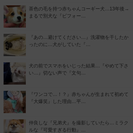
茶色の毛を持つ赤ちゃんコーギー犬…13年後→
まるで別犬な『ビフォー…
『あの…避けてください…』洗濯物を干したか
ったのに…犬がしていた『…
犬の前でスマホをいじった結果…『やめて下さ
い…』切ない声で『文句…
『ワンコで…！？』赤ちゃんが生まれて初めて
『大爆笑』した理由…平…
仲良しな『兄弟犬』を撮影していたら…ミラク
ルな『可愛すぎる行動』…