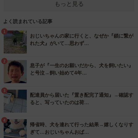
もっと見る
よく読まれている記事
1
おじいちゃんの家に行くと、なぜか『鎖に繋が
れた犬』がいて…思わず…
2
息子が『一生のお願いだから、犬を飼いたい』
と号泣→飼い始めて4年…
3
配達員から届いた『置き配完了通知』→確認す
ると、写っていたのは荷…
4
帰省時、犬を連れて行った結果→嬉しくなりす
ぎて…おじいちゃんおば…