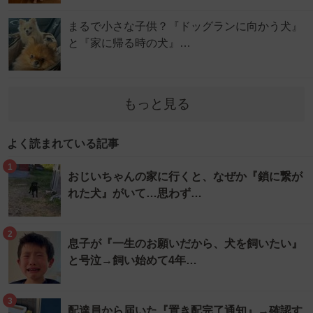
まるで小さな子供？『ドッグランに向かう犬』
と『家に帰る時の犬』…
もっと見る
よく読まれている記事
1
おじいちゃんの家に行くと、なぜか『鎖に繋が
れた犬』がいて…思わず…
2
息子が『一生のお願いだから、犬を飼いたい』
と号泣→飼い始めて4年…
3
配達員から届いた『置き配完了通知』→確認す