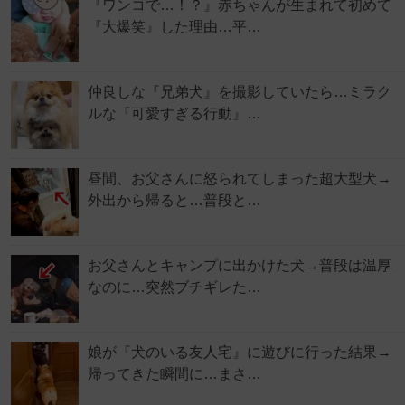
『ワンコで…！？』赤ちゃんが生まれて初めて
『大爆笑』した理由…平…
仲良しな『兄弟犬』を撮影していたら…ミラク
ルな『可愛すぎる行動』…
昼間、お父さんに怒られてしまった超大型犬→
外出から帰ると…普段と…
お父さんとキャンプに出かけた犬→普段は温厚
なのに…突然ブチギレた…
娘が『犬のいる友人宅』に遊びに行った結果→
帰ってきた瞬間に…まさ…