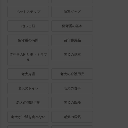
ペットステップ
防寒グッズ
抱っこ紐
留守番の基本
留守番の時間
留守番用品
留守番の困り事・トラブ
老犬の基本
ル
老犬介護
老犬の介護用品
老犬のトイレ
老犬の食事
老犬の問題行動
老犬の散歩
老犬がご飯を食べない
老犬の病気