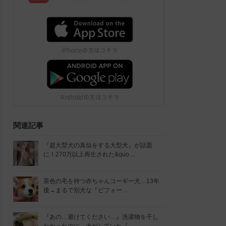
関連記事
『超大型犬の真似をする大型犬』が話題
に！270万以上再生された&quo…
茶色の毛を持つ赤ちゃんコーギー犬…13年
後→まるで別犬な『ビフォー…
『あの…避けてください…』洗濯物を干し