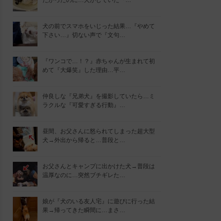
たかったのに…犬がしていた『…
犬の前でスマホをいじった結果…『やめて
下さい…』切ない声で『文句…
『ワンコで…！？』赤ちゃんが生まれて初
めて『大爆笑』した理由…平…
仲良しな『兄弟犬』を撮影していたら…ミ
ラクルな『可愛すぎる行動』…
昼間、お父さんに怒られてしまった超大型
犬→外出から帰ると…普段と…
お父さんとキャンプに出かけた犬→普段は
温厚なのに…突然ブチギレた…
娘が『犬のいる友人宅』に遊びに行った結
果→帰ってきた瞬間に…まさ…