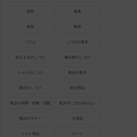
病気
健康
漫画
動画
コラム
しつけの基本
吠える犬のしつけ
噛み癖のしつけ
トイレのしつけ
散歩の基本
散歩のしつけ
散歩用品
散歩の時間・距離・回数
散歩中に犬が歩かない
散歩のマナー
犬用品
トイレ用品
ケージ