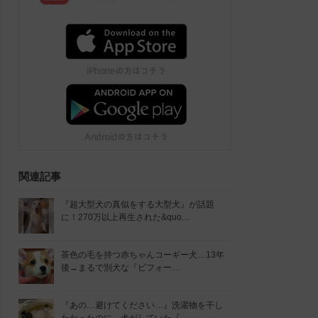
関連記事
『超大型犬の真似をする大型犬』が話題
に！270万以上再生された&quo…
茶色の毛を持つ赤ちゃんコーギー犬…13年
後→まるで別犬な『ビフォー…
『あの…避けてください…』洗濯物を干し