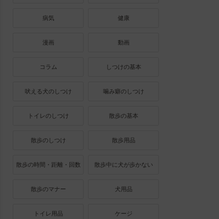
病気
健康
漫画
動画
コラム
しつけの基本
吠える犬のしつけ
噛み癖のしつけ
トイレのしつけ
散歩の基本
散歩のしつけ
散歩用品
散歩の時間・距離・回数
散歩中に犬が歩かない
散歩のマナー
犬用品
トイレ用品
ケージ