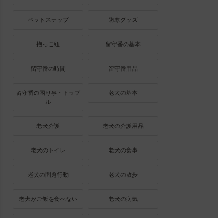
ペットステップ
防寒グッズ
抱っこ紐
留守番の基本
留守番の時間
留守番用品
留守番の困り事・トラブ
老犬の基本
ル
老犬介護
老犬の介護用品
老犬のトイレ
老犬の食事
老犬の問題行動
老犬の散歩
老犬がご飯を食べない
老犬の病気