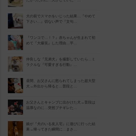
たかったのに…犬がしていた『…
犬の前でスマホをいじった結果…『やめて
下さい…』切ない声で『文句…
『ワンコで…！？』赤ちゃんが生まれて初
めて『大爆笑』した理由…平…
仲良しな『兄弟犬』を撮影していたら…ミ
ラクルな『可愛すぎる行動』…
昼間、お父さんに怒られてしまった超大型
犬→外出から帰ると…普段と…
お父さんとキャンプに出かけた犬→普段は
温厚なのに…突然ブチギレた…
娘が『犬のいる友人宅』に遊びに行った結
果→帰ってきた瞬間に…まさ…