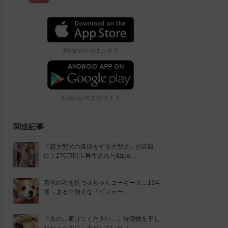
関連記事
『超大型犬の真似をする大型犬』が話題
に！270万以上再生された&quo…
茶色の毛を持つ赤ちゃんコーギー犬…13年
後→まるで別犬な『ビフォー…
『あの…避けてください…』洗濯物を干し