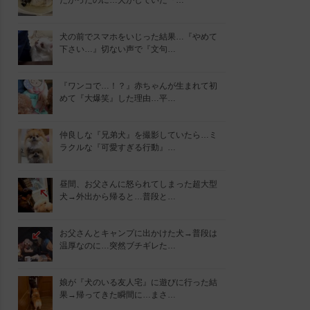
たかったのに…犬がしていた『…
犬の前でスマホをいじった結果…『やめて
下さい…』切ない声で『文句…
『ワンコで…！？』赤ちゃんが生まれて初
めて『大爆笑』した理由…平…
仲良しな『兄弟犬』を撮影していたら…ミ
ラクルな『可愛すぎる行動』…
昼間、お父さんに怒られてしまった超大型
犬→外出から帰ると…普段と…
お父さんとキャンプに出かけた犬→普段は
温厚なのに…突然ブチギレた…
娘が『犬のいる友人宅』に遊びに行った結
果→帰ってきた瞬間に…まさ…