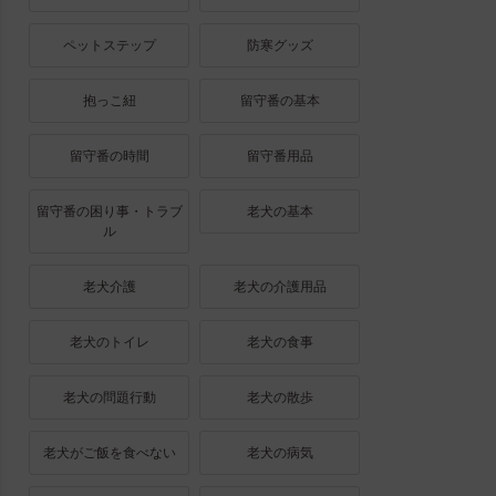
ペットステップ
防寒グッズ
抱っこ紐
留守番の基本
留守番の時間
留守番用品
留守番の困り事・トラブ
老犬の基本
ル
老犬介護
老犬の介護用品
老犬のトイレ
老犬の食事
老犬の問題行動
老犬の散歩
老犬がご飯を食べない
老犬の病気