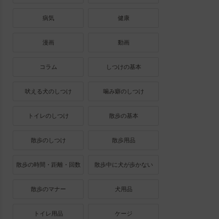
病気
健康
漫画
動画
コラム
しつけの基本
吠える犬のしつけ
噛み癖のしつけ
トイレのしつけ
散歩の基本
散歩のしつけ
散歩用品
散歩の時間・距離・回数
散歩中に犬が歩かない
散歩のマナー
犬用品
トイレ用品
ケージ