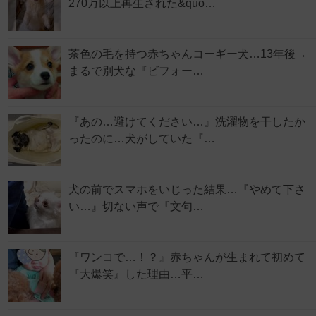
270万以上再生された&quo…
茶色の毛を持つ赤ちゃんコーギー犬…13年後→
まるで別犬な『ビフォー…
『あの…避けてください…』洗濯物を干したか
ったのに…犬がしていた『…
犬の前でスマホをいじった結果…『やめて下さ
い…』切ない声で『文句…
『ワンコで…！？』赤ちゃんが生まれて初めて
『大爆笑』した理由…平…