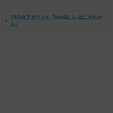
TikTokアカウント『tirr422_i』はこちらか
ら♪