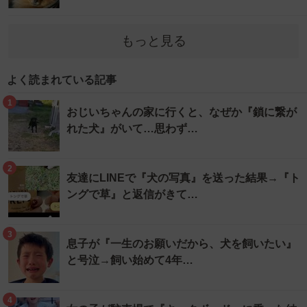
もっと見る
よく読まれている記事
1
おじいちゃんの家に行くと、なぜか『鎖に繋が
れた犬』がいて…思わず…
2
友達にLINEで『犬の写真』を送った結果→『ト
ングで草』と返信がきて…
3
息子が『一生のお願いだから、犬を飼いたい』
と号泣→飼い始めて4年…
4