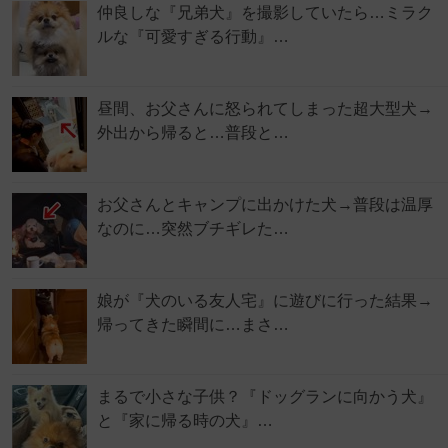
仲良しな『兄弟犬』を撮影していたら…ミラク
ルな『可愛すぎる行動』…
昼間、お父さんに怒られてしまった超大型犬→
外出から帰ると…普段と…
お父さんとキャンプに出かけた犬→普段は温厚
なのに…突然ブチギレた…
娘が『犬のいる友人宅』に遊びに行った結果→
帰ってきた瞬間に…まさ…
まるで小さな子供？『ドッグランに向かう犬』
と『家に帰る時の犬』…