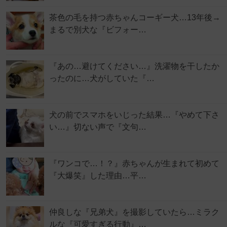
茶色の毛を持つ赤ちゃんコーギー犬…13年後→
まるで別犬な『ビフォー…
『あの…避けてください…』洗濯物を干したか
ったのに…犬がしていた『…
犬の前でスマホをいじった結果…『やめて下さ
い…』切ない声で『文句…
『ワンコで…！？』赤ちゃんが生まれて初めて
『大爆笑』した理由…平…
仲良しな『兄弟犬』を撮影していたら…ミラク
ルな『可愛すぎる行動』…