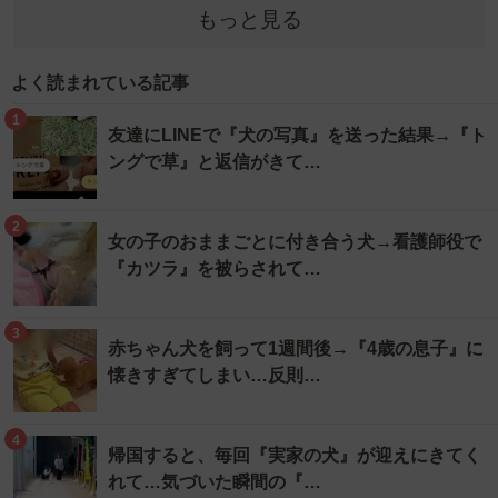
もっと見る
よく読まれている記事
1
友達にLINEで『犬の写真』を送った結果→『ト
ングで草』と返信がきて…
2
女の子のおままごとに付き合う犬→看護師役で
『カツラ』を被らされて…
3
赤ちゃん犬を飼って1週間後→『4歳の息子』に
懐きすぎてしまい…反則…
4
帰国すると、毎回『実家の犬』が迎えにきてく
れて…気づいた瞬間の『…