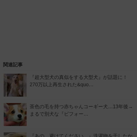
関連記事
『超大型犬の真似をする大型犬』が話題に！
270万以上再生された&quo…
茶色の毛を持つ赤ちゃんコーギー犬…13年後→
まるで別犬な『ビフォー…
『あの…避けてください…』洗濯物を干したか