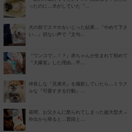
ったのに…犬がしていた『…
犬の前でスマホをいじった結果…『やめて下さ
い…』切ない声で『文句…
『ワンコで…！？』赤ちゃんが生まれて初めて
『大爆笑』した理由…平…
仲良しな『兄弟犬』を撮影していたら…ミラク
ルな『可愛すぎる行動』…
昼間、お父さんに怒られてしまった超大型犬→
外出から帰ると…普段と…