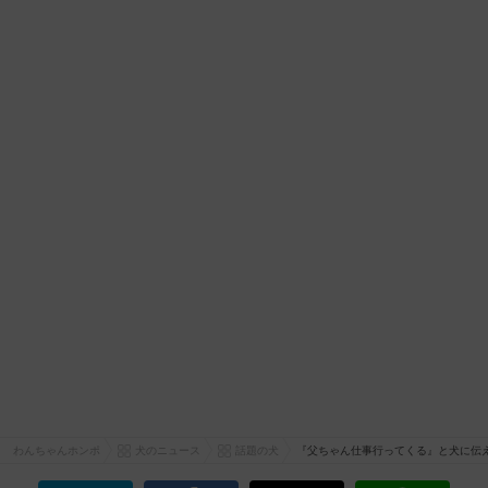
わんちゃんホンポ
犬のニュース
話題の犬
『父ちゃん仕事行ってくる』と犬に伝