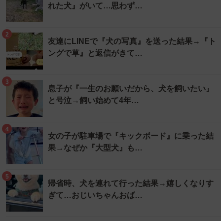
れた犬』がいて…思わず…
2
友達にLINEで『犬の写真』を送った結果→『ト
ングで草』と返信がきて…
3
息子が『一生のお願いだから、犬を飼いたい』
と号泣→飼い始めて4年…
4
女の子が駐車場で『キックボード』に乗った結
果→なぜか『大型犬』も…
5
帰省時、犬を連れて行った結果→嬉しくなりす
ぎて…おじいちゃんおば…