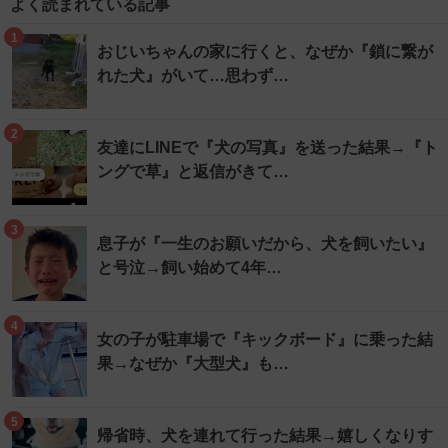
よく読まれている記事
1
おじいちゃんの家に行くと、なぜか『鎖に繋が
れた犬』がいて…思わず…
2
友達にLINEで『犬の写真』を送った結果→『ト
ングで草』と返信がきて…
3
息子が『一生のお願いだから、犬を飼いたい』
と号泣→飼い始めて4年…
4
女の子が駐車場で『キックボード』に乗った結
果→なぜか『大型犬』も…
5
帰省時、犬を連れて行った結果→嬉しくなりす