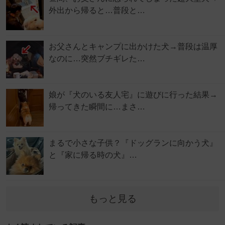
外出から帰ると…普段と…
お父さんとキャンプに出かけた犬→普段は温厚
なのに…突然ブチギレた…
娘が『犬のいる友人宅』に遊びに行った結果→
帰ってきた瞬間に…まさ…
まるで小さな子供？『ドッグランに向かう犬』
と『家に帰る時の犬』…
もっと見る