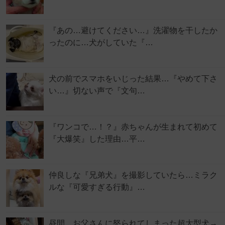
『あの…避けてください…』洗濯物を干したか
ったのに…犬がしていた『…
犬の前でスマホをいじった結果…『やめて下さ
い…』切ない声で『文句…
『ワンコで…！？』赤ちゃんが生まれて初めて
『大爆笑』した理由…平…
仲良しな『兄弟犬』を撮影していたら…ミラク
ルな『可愛すぎる行動』…
昼間、お父さんに怒られてしまった超大型犬→