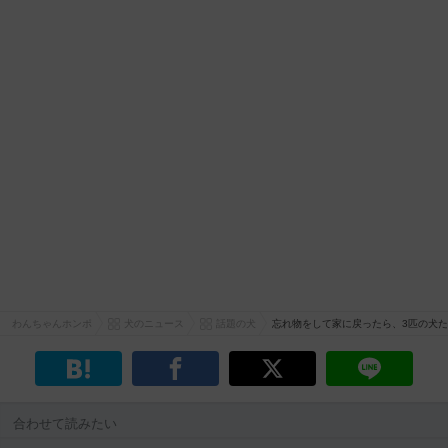
わんちゃんホンポ
犬のニュース
話題の犬
忘れ物をして家に戻ったら、3匹の犬た
合わせて読みたい