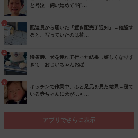
と号泣→飼い始めて4年…
3
配達員から届いた『置き配完了通知』→確認す
ると、写っていたのは荷…
4
帰省時、犬を連れて行った結果→嬉しくなりす
ぎて…おじいちゃんおば…
5
キッチンで作業中、ふと足元を見た結果→寝て
いる赤ちゃんに犬が…可…
アプリでさらに表示