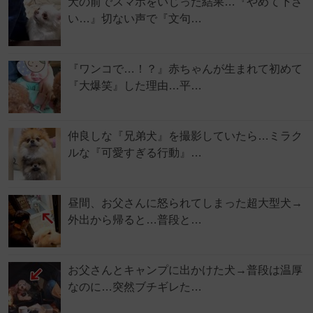
犬の前でスマホをいじった結果…『やめて下さ
い…』切ない声で『文句…
『ワンコで…！？』赤ちゃんが生まれて初めて
『大爆笑』した理由…平…
仲良しな『兄弟犬』を撮影していたら…ミラク
ルな『可愛すぎる行動』…
昼間、お父さんに怒られてしまった超大型犬→
外出から帰ると…普段と…
お父さんとキャンプに出かけた犬→普段は温厚
なのに…突然ブチギレた…