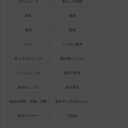
犬のニュース
暮らしの情報
病気
健康
漫画
動画
コラム
しつけの基本
吠える犬のしつけ
噛み癖のしつけ
トイレのしつけ
散歩の基本
散歩のしつけ
散歩用品
散歩の時間・距離・回数
散歩中に犬が歩かない
散歩のマナー
犬用品