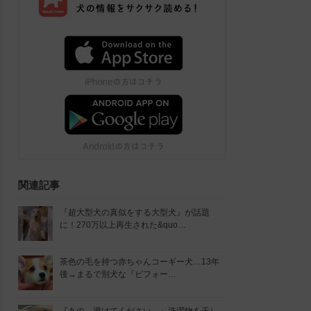
関連記事
『超大型犬の真似をする大型犬』が話題
に！270万以上再生された&quo…
茶色の毛を持つ赤ちゃんコーギー犬…13年
後→まるで別犬な『ビフォー…