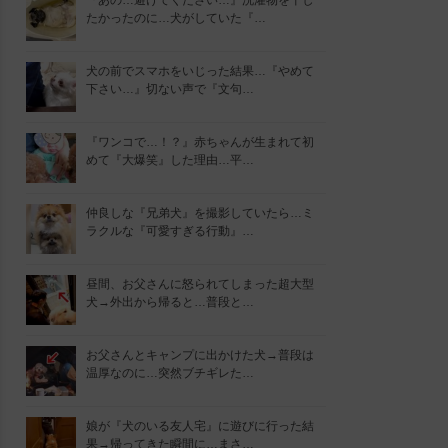
『あの…避けてください…』洗濯物を干し
たかったのに…犬がしていた『…
犬の前でスマホをいじった結果…『やめて
下さい…』切ない声で『文句…
『ワンコで…！？』赤ちゃんが生まれて初
めて『大爆笑』した理由…平…
仲良しな『兄弟犬』を撮影していたら…ミ
ラクルな『可愛すぎる行動』…
昼間、お父さんに怒られてしまった超大型
犬→外出から帰ると…普段と…
お父さんとキャンプに出かけた犬→普段は
温厚なのに…突然ブチギレた…
娘が『犬のいる友人宅』に遊びに行った結
果→帰ってきた瞬間に…まさ…