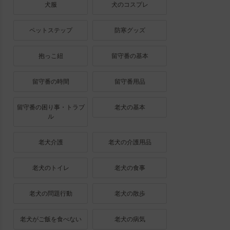
犬服
犬のコスプレ
ペットステップ
防寒グッズ
抱っこ紐
留守番の基本
留守番の時間
留守番用品
留守番の困り事・トラブ
老犬の基本
ル
老犬介護
老犬の介護用品
老犬のトイレ
老犬の食事
老犬の問題行動
老犬の散歩
老犬がご飯を食べない
老犬の病気