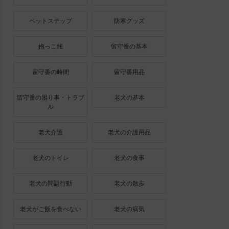
ペットステップ
防寒グッズ
抱っこ紐
留守番の基本
留守番の時間
留守番用品
留守番の困り事・トラブ
老犬の基本
ル
老犬介護
老犬の介護用品
老犬のトイレ
老犬の食事
老犬の問題行動
老犬の散歩
老犬がご飯を食べない
老犬の病気