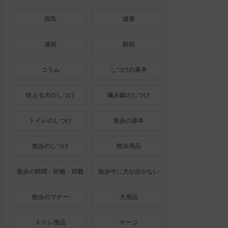
病気
健康
漫画
動画
コラム
しつけの基本
吠える犬のしつけ
噛み癖のしつけ
トイレのしつけ
散歩の基本
散歩のしつけ
散歩用品
散歩の時間・距離・回数
散歩中に犬が歩かない
散歩のマナー
犬用品
トイレ用品
ケージ