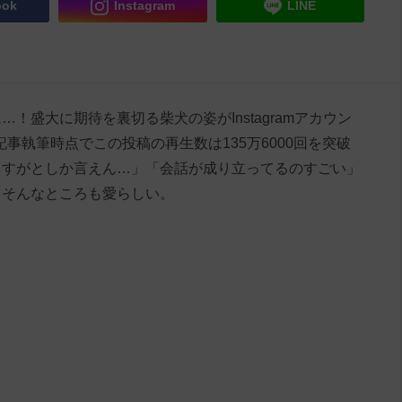
ook
Instagram
LINE
！盛大に期待を裏切る柴犬の姿がInstagramアカウン
た。記事執筆時点でこの投稿の再生数は135万6000回を突破
さすがとしか言えん…」「会話が成り立ってるのすごい」
。そんなところも愛らしい。