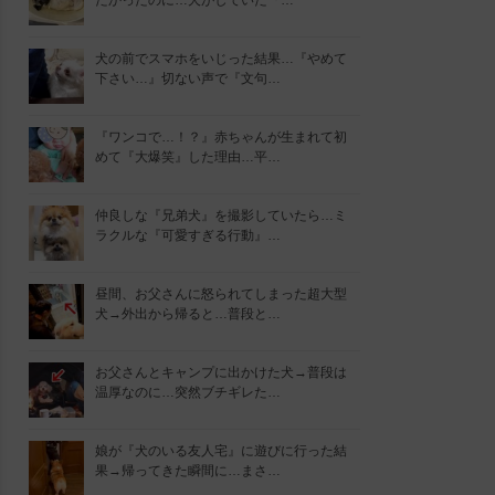
たかったのに…犬がしていた『…
犬の前でスマホをいじった結果…『やめて
下さい…』切ない声で『文句…
『ワンコで…！？』赤ちゃんが生まれて初
めて『大爆笑』した理由…平…
仲良しな『兄弟犬』を撮影していたら…ミ
ラクルな『可愛すぎる行動』…
昼間、お父さんに怒られてしまった超大型
犬→外出から帰ると…普段と…
お父さんとキャンプに出かけた犬→普段は
温厚なのに…突然ブチギレた…
娘が『犬のいる友人宅』に遊びに行った結
果→帰ってきた瞬間に…まさ…