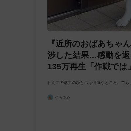
『近所のおばあちゃ
渉した結果…感動を返
135万再生「作戦で
わんこの魅力のひとつは健気なところ。でも
小泉 あめ