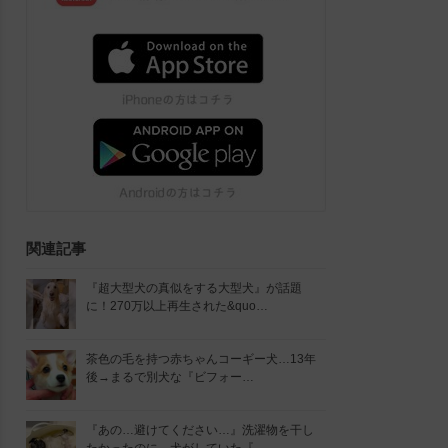
関連記事
『超大型犬の真似をする大型犬』が話題
に！270万以上再生された&quo…
茶色の毛を持つ赤ちゃんコーギー犬…13年
後→まるで別犬な『ビフォー…
『あの…避けてください…』洗濯物を干し