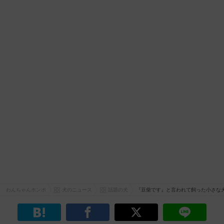
わんちゃんホンポ
犬のニュース
話題の犬
『豆柴です』と言われて飼った小さな犬