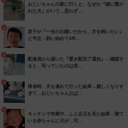
1
おじいちゃんの家に行くと、なぜか『鎖に繋が
れた犬』がいて…思わず…
2
息子が『一生のお願いだから、犬を飼いたい』
と号泣→飼い始めて4年…
3
配達員から届いた『置き配完了通知』→確認す
ると、写っていたのは荷…
4
帰省時、犬を連れて行った結果→嬉しくなりす
ぎて…おじいちゃんおば…
5
キッチンで作業中、ふと足元を見た結果→寝て
いる赤ちゃんに犬が…可…