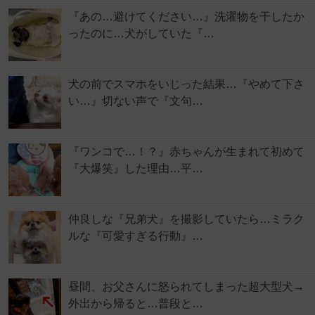
『あの…避けてください…』洗濯物を干したか
ったのに…犬がしていた『…
犬の前でスマホをいじった結果…『やめて下さ
い…』切ない声で『文句…
『ワンコで…！？』赤ちゃんが生まれて初めて
『大爆笑』した理由…平…
仲良しな『兄弟犬』を撮影していたら…ミラク
ルな『可愛すぎる行動』…
昼間、お父さんに怒られてしまった超大型犬→
外出から帰ると…普段と…