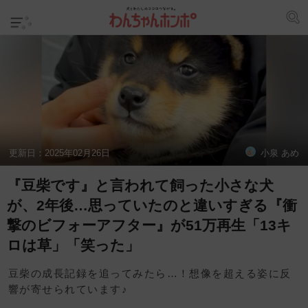
更新日：
2025年02月26日
小泉 あめ
『豆柴です』と言われて飼った小さな犬
が、2年後…思っていたのと違いすぎる『衝
撃のビフォーアフター』が51万再生「13キ
ロは草」「笑った」
豆柴の成長記録を追ってみたら…！想像を超える姿に反
響が寄せられています♪