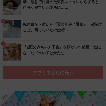
朝、尿意で目覚めた男性→トイレから戻ると、
自分が寝ていた場所に……
4
配達員から届いた『置き配完了通知』→確認す
ると、写っていたのは荷…
5
『2匹の赤ちゃん子猫』を預かった結果→気に
なった『女の子と犬たち…
アプリでさらに表示