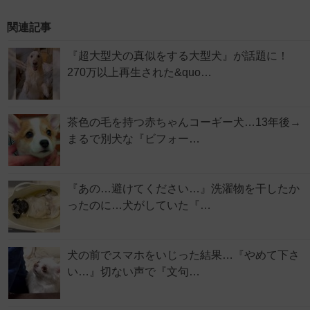
関連記事
『超大型犬の真似をする大型犬』が話題に！
270万以上再生された&quo…
茶色の毛を持つ赤ちゃんコーギー犬…13年後→
まるで別犬な『ビフォー…
『あの…避けてください…』洗濯物を干したか
ったのに…犬がしていた『…
犬の前でスマホをいじった結果…『やめて下さ
い…』切ない声で『文句…