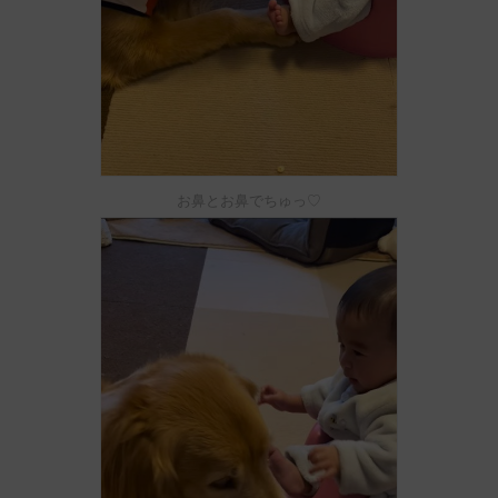
お鼻とお鼻でちゅっ♡