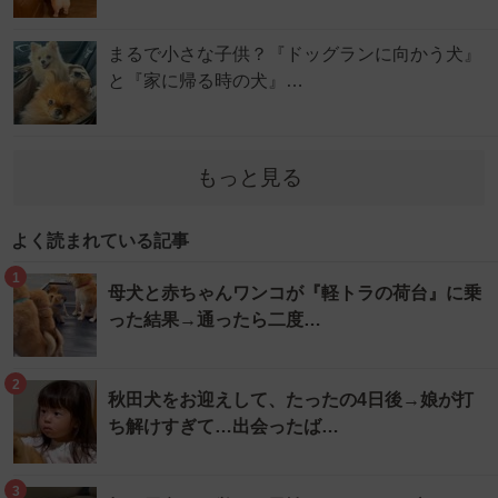
まるで小さな子供？『ドッグランに向かう犬』
と『家に帰る時の犬』…
もっと見る
よく読まれている記事
1
母犬と赤ちゃんワンコが『軽トラの荷台』に乗
った結果→通ったら二度…
2
秋田犬をお迎えして、たったの4日後→娘が打
ち解けすぎて…出会ったば…
3