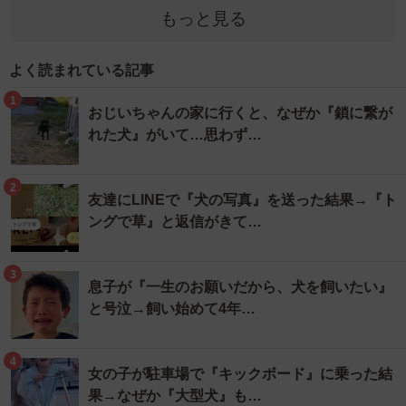
もっと見る
よく読まれている記事
1
おじいちゃんの家に行くと、なぜか『鎖に繋が
れた犬』がいて…思わず…
2
友達にLINEで『犬の写真』を送った結果→『ト
ングで草』と返信がきて…
3
息子が『一生のお願いだから、犬を飼いたい』
と号泣→飼い始めて4年…
4
女の子が駐車場で『キックボード』に乗った結
果→なぜか『大型犬』も…