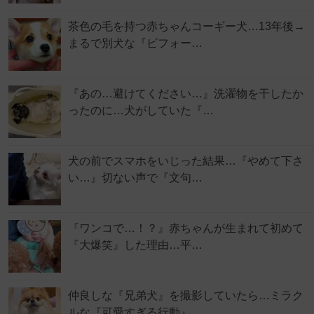
茶色の毛を持つ赤ちゃんコーギー犬…13年後→
まるで別犬な『ビフォー…
『あの…避けてください…』洗濯物を干したか
ったのに…犬がしていた『…
犬の前でスマホをいじった結果…『やめて下さ
い…』切ない声で『文句…
『ワンコで…！？』赤ちゃんが生まれて初めて
『大爆笑』した理由…平…
仲良しな『兄弟犬』を撮影していたら…ミラク
ルな『可愛すぎる行動』…