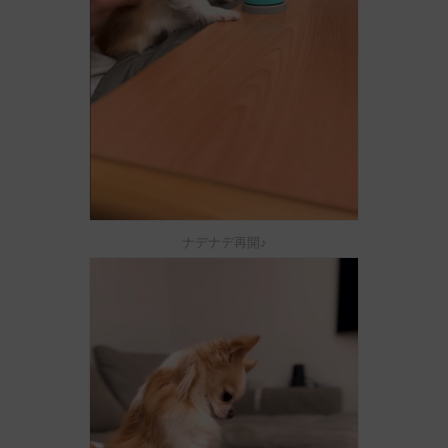
ナデナデ再開♪