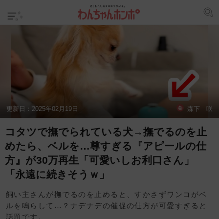
更新日：
2025年02月19日
森下 咲
コタツで撫でられている犬→撫でるのを止
めたら、ベルを…尊すぎる『アピールの仕
方』が30万再生「可愛いしお利口さん」
「永遠に続きそうｗ」
飼い主さんが撫でるのを止めると、すかさずワンコがベ
ルを鳴らして…？ナデナデの催促の仕方が可愛すぎると
話題です。