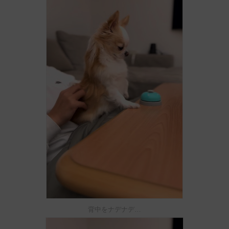
背中をナデナデ…