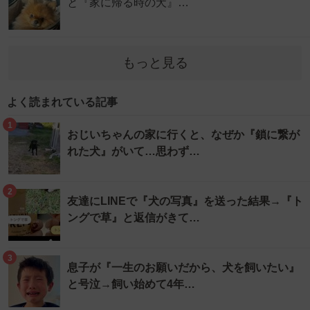
と『家に帰る時の犬』…
もっと見る
よく読まれている記事
1
おじいちゃんの家に行くと、なぜか『鎖に繋が
れた犬』がいて…思わず…
2
友達にLINEで『犬の写真』を送った結果→『ト
ングで草』と返信がきて…
3
息子が『一生のお願いだから、犬を飼いたい』
と号泣→飼い始めて4年…