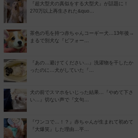
『超大型犬の真似をする大型犬』が話題に！
270万以上再生された&quo…
茶色の毛を持つ赤ちゃんコーギー犬…13年後→
まるで別犬な『ビフォー…
『あの…避けてください…』洗濯物を干したか
ったのに…犬がしていた『…
犬の前でスマホをいじった結果…『やめて下さ
い…』切ない声で『文句…
『ワンコで…！？』赤ちゃんが生まれて初めて
『大爆笑』した理由…平…