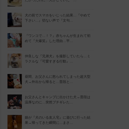
たかったのに…犬がしていた『…
犬の前でスマホをいじった結果…『やめて
下さい…』切ない声で『文句…
『ワンコで…！？』赤ちゃんが生まれて初
めて『大爆笑』した理由…平…
仲良しな『兄弟犬』を撮影していたら…ミ
ラクルな『可愛すぎる行動』…
昼間、お父さんに怒られてしまった超大型
犬→外出から帰ると…普段と…
お父さんとキャンプに出かけた犬→普段は
温厚なのに…突然ブチギレた…
娘が『犬のいる友人宅』に遊びに行った結
果→帰ってきた瞬間に…まさ…