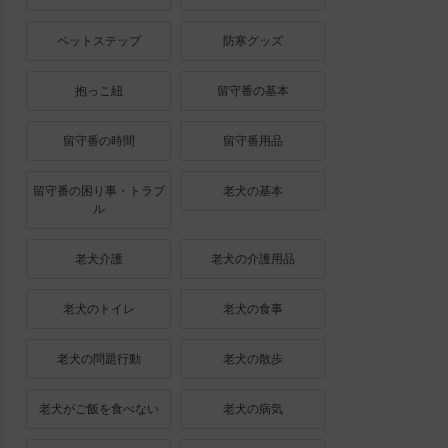
ペットステップ
防寒グッズ
抱っこ紐
留守番の基本
留守番の時間
留守番用品
留守番の困り事・トラブ
老犬の基本
ル
老犬介護
老犬の介護用品
老犬のトイレ
老犬の食事
老犬の問題行動
老犬の散歩
老犬がご飯を食べない
老犬の病気