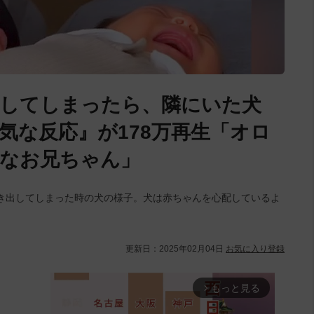
出してしまったら、隣にいた犬
気な反応』が178万再生「オロ
なお兄ちゃん」
き出してしまった時の犬の様子。犬は赤ちゃんを心配しているよ
更新日：
2025年02月04日
お気に入り登録
もっと見る
arrow_forward_ios