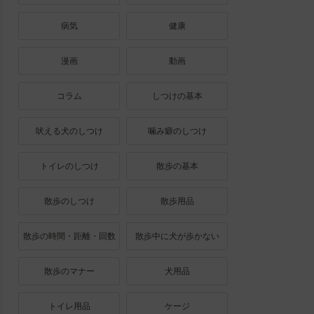
病気
健康
漫画
動画
コラム
しつけの基本
吠える犬のしつけ
噛み癖のしつけ
トイレのしつけ
散歩の基本
散歩のしつけ
散歩用品
散歩の時間・距離・回数
散歩中に犬が歩かない
散歩のマナー
犬用品
トイレ用品
ケージ