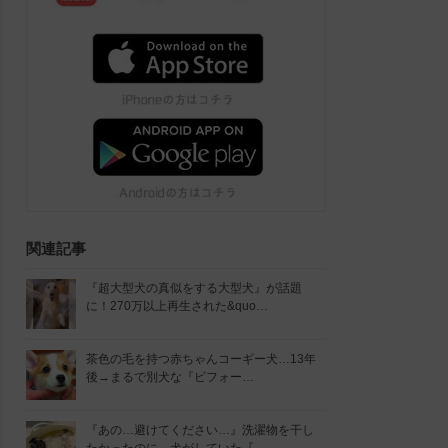
関連記事
『超大型犬の真似をする大型犬』が話題
に！270万以上再生された&quo…
茶色の毛を持つ赤ちゃんコーギー犬…13年
後→まるで別犬な『ビフォー…
『あの…避けてください…』洗濯物を干し