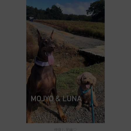
仲良し兄妹♡