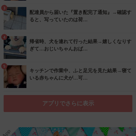
3
配達員から届いた『置き配完了通知』→確認す
ると、写っていたのは荷…
4
帰省時、犬を連れて行った結果→嬉しくなりす
ぎて…おじいちゃんおば…
5
キッチンで作業中、ふと足元を見た結果→寝て
いる赤ちゃんに犬が…可…
アプリでさらに表示