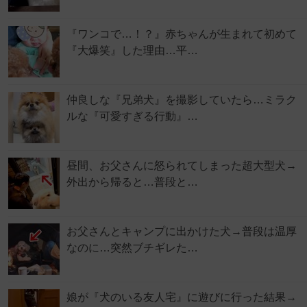
『ワンコで…！？』赤ちゃんが生まれて初めて
『大爆笑』した理由…平…
仲良しな『兄弟犬』を撮影していたら…ミラク
ルな『可愛すぎる行動』…
昼間、お父さんに怒られてしまった超大型犬→
外出から帰ると…普段と…
お父さんとキャンプに出かけた犬→普段は温厚
なのに…突然ブチギレた…
娘が『犬のいる友人宅』に遊びに行った結果→