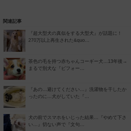
関連記事
『超大型犬の真似をする大型犬』が話題に！
270万以上再生された&quo…
茶色の毛を持つ赤ちゃんコーギー犬…13年後→
まるで別犬な『ビフォー…
『あの…避けてください…』洗濯物を干したか
ったのに…犬がしていた『…
犬の前でスマホをいじった結果…『やめて下さ
い…』切ない声で『文句…