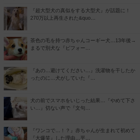
『超大型犬の真似をする大型犬』が話題に！
270万以上再生された&quo…
茶色の毛を持つ赤ちゃんコーギー犬…13年後→
まるで別犬な『ビフォー…
『あの…避けてください…』洗濯物を干したか
ったのに…犬がしていた『…
犬の前でスマホをいじった結果…『やめて下さ
い…』切ない声で『文句…
『ワンコで…！？』赤ちゃんが生まれて初めて
『大爆笑』した理由…平…