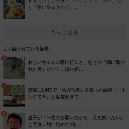
まるで小さな子供？『ドッグランに向かう犬』
と『家に帰る時の犬』…
もっと見る
よく読まれている記事
1
おじいちゃんの家に行くと、なぜか『鎖に繋が
れた犬』がいて…思わず…
2
友達にLINEで『犬の写真』を送った結果→『ト
ングで草』と返信がきて…
3
息子が『一生のお願いだから、犬を飼いたい』
と号泣→飼い始めて4年…