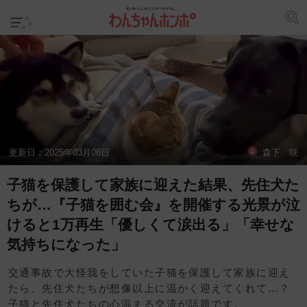
更新日：
2025年03月06日
森下 咲
子猫を保護して家族に迎えた結果、先住犬た
ちが…『子猫を囲む会』を開催する光景が泣
けると1万再生「優しくて涙出る」「幸せな
気持ちになった」
交通事故で大怪我をしていた子猫を保護して家族に迎え
たら、先住犬たちが想像以上に温かく迎えてくれて…？
子猫と先住犬たちの心温まる交流が話題です。