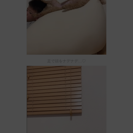
足で頭をナデナデ…♡