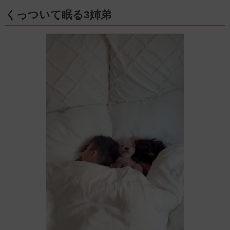
くっついて眠る3姉弟