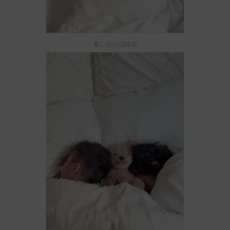
寒い日の3姉弟