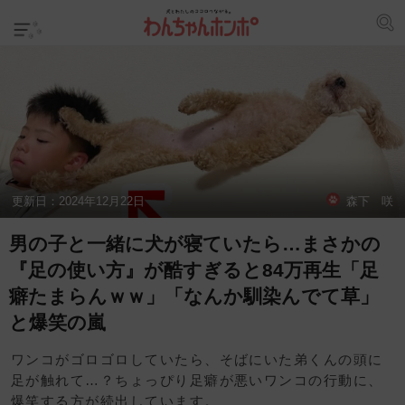
更新日：
2024年12月22日
森下 咲
男の子と一緒に犬が寝ていたら…まさかの
『足の使い方』が酷すぎると84万再生「足
癖たまらんｗｗ」「なんか馴染んでて草」
と爆笑の嵐
ワンコがゴロゴロしていたら、そばにいた弟くんの頭に
足が触れて…？ちょっぴり足癖が悪いワンコの行動に、
爆笑する方が続出しています。