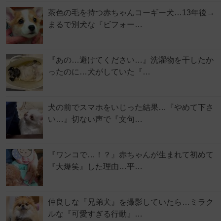
茶色の毛を持つ赤ちゃんコーギー犬…13年後→
まるで別犬な『ビフォー…
『あの…避けてください…』洗濯物を干したか
ったのに…犬がしていた『…
犬の前でスマホをいじった結果…『やめて下さ
い…』切ない声で『文句…
『ワンコで…！？』赤ちゃんが生まれて初めて
『大爆笑』した理由…平…
仲良しな『兄弟犬』を撮影していたら…ミラク
ルな『可愛すぎる行動』…