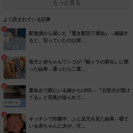
もっと見る
よく読まれている記事
1
配達員から届いた『置き配完了通知』→確認す
ると、写っていたのは荷…
2
母犬と赤ちゃんワンコが『軽トラの荷台』に乗
った結果→通ったら二度…
3
夏休みで家にいる娘からLINE→『大型犬が溶け
てる』と写真が送られて…
4
キッチンで作業中、ふと足元を見た結果→寝て
いる赤ちゃんに犬が…可…