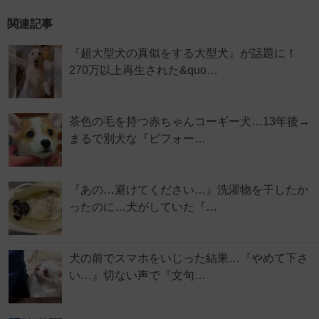
関連記事
『超大型犬の真似をする大型犬』が話題に！
270万以上再生された&quo…
茶色の毛を持つ赤ちゃんコーギー犬…13年後→
まるで別犬な『ビフォー…
『あの…避けてください…』洗濯物を干したか
ったのに…犬がしていた『…
犬の前でスマホをいじった結果…『やめて下さ
い…』切ない声で『文句…