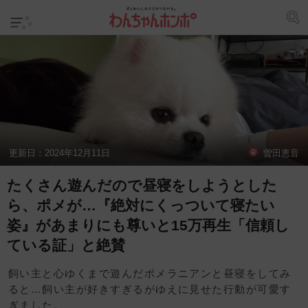
更新日：
2024年12月11日
曽田恵音
たくさん遊んだので昼寝をしようとした
ら、ポメが…『絶対にくっついて寝たい
姿』があまりにも尊いと15万再生「信頼し
ている証」と絶賛
飼い主と心ゆくまで遊んだポメラニアンと昼寝をしてみ
ると…飼い主が好きすぎるがゆえに見せた行動が可愛す
ぎました。