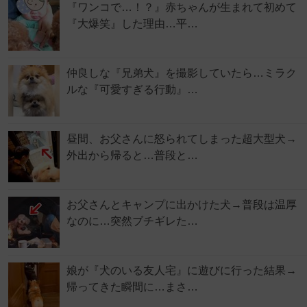
『ワンコで…！？』赤ちゃんが生まれて初めて
『大爆笑』した理由…平…
仲良しな『兄弟犬』を撮影していたら…ミラク
ルな『可愛すぎる行動』…
昼間、お父さんに怒られてしまった超大型犬→
外出から帰ると…普段と…
お父さんとキャンプに出かけた犬→普段は温厚
なのに…突然ブチギレた…
娘が『犬のいる友人宅』に遊びに行った結果→
帰ってきた瞬間に…まさ…