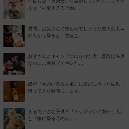
仲良しな『兄弟犬』を撮影していたら…ミラク
ルな『可愛すぎる行動』…
昼間、お父さんに怒られてしまった超大型犬→
外出から帰ると…普段と…
お父さんとキャンプに出かけた犬→普段は温厚
なのに…突然ブチギレた…
娘が『犬のいる友人宅』に遊びに行った結果→
帰ってきた瞬間に…まさ…
まるで小さな子供？『ドッグランに向かう犬』
と『家に帰る時の犬』…