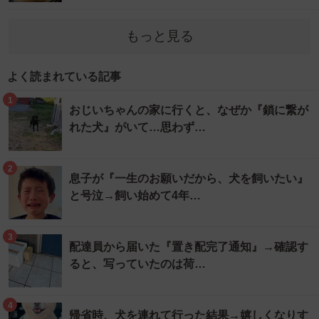
もっと見る
よく読まれている記事
1
おじいちゃんの家に行くと、なぜか『鎖に繋が
れた犬』がいて…思わず…
2
息子が『一生のお願いだから、犬を飼いたい』
と号泣→飼い始めて4年…
3
配達員から届いた『置き配完了通知』→確認す
ると、写っていたのは荷…
4
帰省時、犬を連れて行った結果→嬉しくなりす