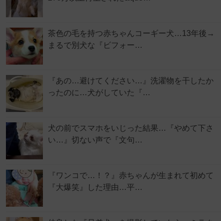
茶色の毛を持つ赤ちゃんコーギー犬…13年後→
まるで別犬な『ビフォー…
『あの…避けてください…』洗濯物を干したか
ったのに…犬がしていた『…
犬の前でスマホをいじった結果…『やめて下さ
い…』切ない声で『文句…
『ワンコで…！？』赤ちゃんが生まれて初めて
『大爆笑』した理由…平…