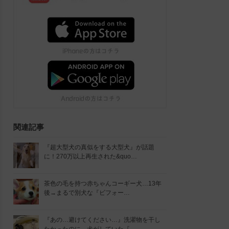
関連記事
『超大型犬の真似をする大型犬』が話題
に！270万以上再生された&quo…
茶色の毛を持つ赤ちゃんコーギー犬…13年
後→まるで別犬な『ビフォー…
『あの…避けてください…』洗濯物を干し