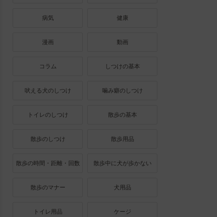
病気
健康
漫画
動画
コラム
しつけの基本
吠える犬のしつけ
噛み癖のしつけ
トイレのしつけ
散歩の基本
散歩のしつけ
散歩用品
散歩の時間・距離・回数
散歩中に犬が歩かない
散歩のマナー
犬用品
トイレ用品
ケージ