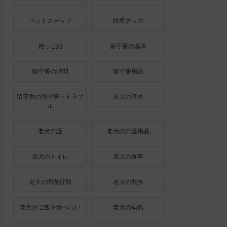
ペットステップ
防寒グッズ
抱っこ紐
留守番の基本
留守番の時間
留守番用品
留守番の困り事・トラブ
老犬の基本
ル
老犬介護
老犬の介護用品
老犬のトイレ
老犬の食事
老犬の問題行動
老犬の散歩
老犬がご飯を食べない
老犬の病気