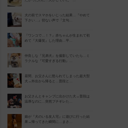
たかったのに…犬がしていた『…
犬の前でスマホをいじった結果…『やめて
下さい…』切ない声で『文句…
『ワンコで…！？』赤ちゃんが生まれて初
めて『大爆笑』した理由…平…
仲良しな『兄弟犬』を撮影していたら…ミ
ラクルな『可愛すぎる行動』…
昼間、お父さんに怒られてしまった超大型
犬→外出から帰ると…普段と…
お父さんとキャンプに出かけた犬→普段は
温厚なのに…突然ブチギレた…
娘が『犬のいる友人宅』に遊びに行った結
果→帰ってきた瞬間に…まさ…