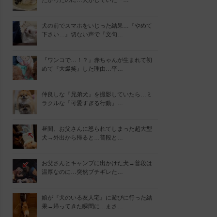
たかったのに…犬がしていた『…
犬の前でスマホをいじった結果…『やめて
下さい…』切ない声で『文句…
『ワンコで…！？』赤ちゃんが生まれて初
めて『大爆笑』した理由…平…
仲良しな『兄弟犬』を撮影していたら…ミ
ラクルな『可愛すぎる行動』…
昼間、お父さんに怒られてしまった超大型
犬→外出から帰ると…普段と…
お父さんとキャンプに出かけた犬→普段は
温厚なのに…突然ブチギレた…
娘が『犬のいる友人宅』に遊びに行った結
果→帰ってきた瞬間に…まさ…