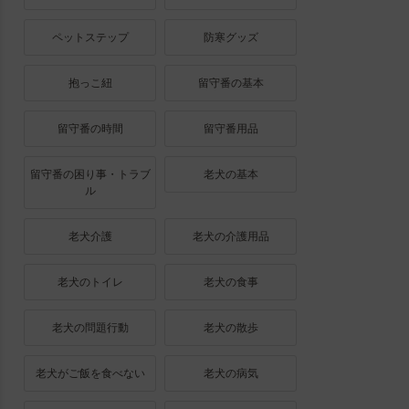
ペットステップ
防寒グッズ
抱っこ紐
留守番の基本
留守番の時間
留守番用品
留守番の困り事・トラブ
老犬の基本
ル
老犬介護
老犬の介護用品
老犬のトイレ
老犬の食事
老犬の問題行動
老犬の散歩
老犬がご飯を食べない
老犬の病気