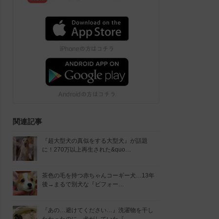
関連記事
『超大型犬の真似をする大型犬』が話題
に！270万以上再生された&quo…
茶色の毛を持つ赤ちゃんコーギー犬…13年
後→まるで別犬な『ビフォー…
『あの…避けてください…』洗濯物を干し