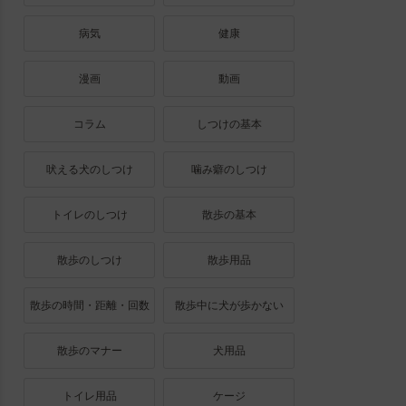
病気
健康
漫画
動画
コラム
しつけの基本
吠える犬のしつけ
噛み癖のしつけ
トイレのしつけ
散歩の基本
散歩のしつけ
散歩用品
散歩の時間・距離・回数
散歩中に犬が歩かない
散歩のマナー
犬用品
トイレ用品
ケージ