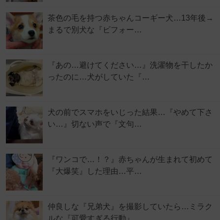
茶色の毛を持つ赤ちゃんコーギー犬…13年後→
まるで別犬な『ビフォー…
『あの…避けてください…』洗濯物を干したか
ったのに…犬がしていた『…
犬の前でスマホをいじった結果…『やめて下さ
い…』切ない声で『文句…
『ワンコで…！？』赤ちゃんが生まれて初めて
『大爆笑』した理由…平…
仲良しな『兄弟犬』を撮影していたら…ミラク
ルな『可愛すぎる行動』…