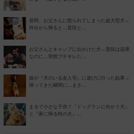
昼間、お父さんに怒られてしまった超大型犬→
外出から帰ると…普段と…
お父さんとキャンプに出かけた犬→普段は温厚
なのに…突然ブチギレた…
娘が『犬のいる友人宅』に遊びに行った結果→
帰ってきた瞬間に…まさ…
まるで小さな子供？『ドッグランに向かう犬』
と『家に帰る時の犬』…