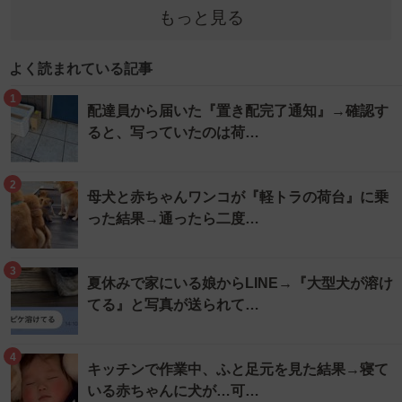
もっと見る
よく読まれている記事
1
配達員から届いた『置き配完了通知』→確認す
ると、写っていたのは荷…
2
母犬と赤ちゃんワンコが『軽トラの荷台』に乗
った結果→通ったら二度…
3
夏休みで家にいる娘からLINE→『大型犬が溶け
てる』と写真が送られて…
4
キッチンで作業中、ふと足元を見た結果→寝て
いる赤ちゃんに犬が…可…