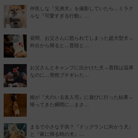
仲良しな『兄弟犬』を撮影していたら…ミラク
ルな『可愛すぎる行動』…
昼間、お父さんに怒られてしまった超大型犬→
外出から帰ると…普段と…
お父さんとキャンプに出かけた犬→普段は温厚
なのに…突然ブチギレた…
娘が『犬のいる友人宅』に遊びに行った結果→
帰ってきた瞬間に…まさ…
まるで小さな子供？『ドッグランに向かう犬』
と『家に帰る時の犬』…