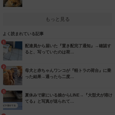
もっと見る
よく読まれている記事
1
配達員から届いた『置き配完了通知』→確認す
ると、写っていたのは荷…
2
母犬と赤ちゃんワンコが『軽トラの荷台』に乗
った結果→通ったら二度…
3
夏休みで家にいる娘からLINE→『大型犬が溶け
てる』と写真が送られて…