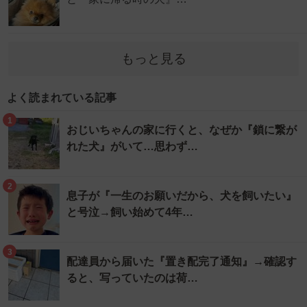
もっと見る
よく読まれている記事
1
おじいちゃんの家に行くと、なぜか『鎖に繋が
れた犬』がいて…思わず…
2
息子が『一生のお願いだから、犬を飼いたい』
と号泣→飼い始めて4年…
3
配達員から届いた『置き配完了通知』→確認す
ると、写っていたのは荷…