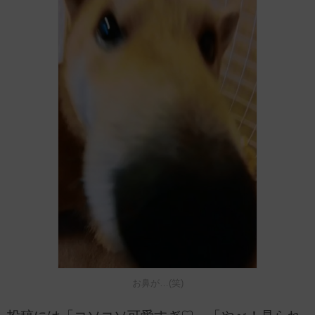
お鼻が…(笑)