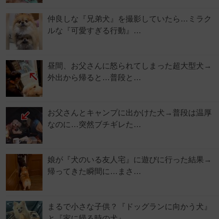
仲良しな『兄弟犬』を撮影していたら…ミラク
ルな『可愛すぎる行動』…
昼間、お父さんに怒られてしまった超大型犬→
外出から帰ると…普段と…
お父さんとキャンプに出かけた犬→普段は温厚
なのに…突然ブチギレた…
娘が『犬のいる友人宅』に遊びに行った結果→
帰ってきた瞬間に…まさ…
まるで小さな子供？『ドッグランに向かう犬』
と『家に帰る時の犬』…