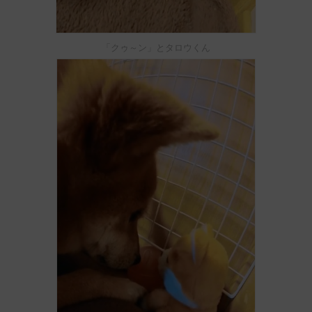
「クゥ～ン」とタロウくん