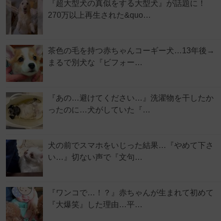
『超大型犬の真似をする大型犬』が話題に！
270万以上再生された&quo…
茶色の毛を持つ赤ちゃんコーギー犬…13年後→
まるで別犬な『ビフォー…
『あの…避けてください…』洗濯物を干したか
ったのに…犬がしていた『…
犬の前でスマホをいじった結果…『やめて下さ
い…』切ない声で『文句…
『ワンコで…！？』赤ちゃんが生まれて初めて
『大爆笑』した理由…平…