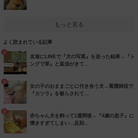
もっと見る
よく読まれている記事
1
友達にLINEで『犬の写真』を送った結果→『ト
ングで草』と返信がきて…
2
女の子のおままごとに付き合う犬→看護師役で
『カツラ』を被らされて…
3
赤ちゃん犬を飼って1週間後→『4歳の息子』に
懐きすぎてしまい…反則…