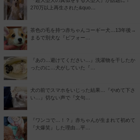
『超大型犬の真似をする大型犬』が話題に！
270万以上再生された&quo…
茶色の毛を持つ赤ちゃんコーギー犬…13年後→
まるで別犬な『ビフォー…
『あの…避けてください…』洗濯物を干したか
ったのに…犬がしていた『…
犬の前でスマホをいじった結果…『やめて下さ
い…』切ない声で『文句…
『ワンコで…！？』赤ちゃんが生まれて初めて
『大爆笑』した理由…平…