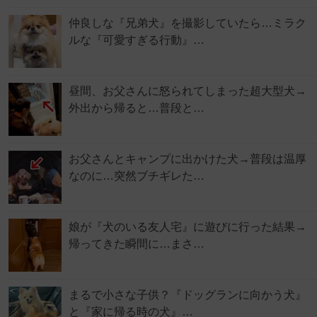
仲良しな『兄弟犬』を撮影していたら…ミラク
ルな『可愛すぎる行動』…
昼間、お父さんに怒られてしまった超大型犬→
外出から帰ると…普段と…
お父さんとキャンプに出かけた犬→普段は温厚
なのに…突然ブチギレた…
娘が『犬のいる友人宅』に遊びに行った結果→
帰ってきた瞬間に…まさ…
まるで小さな子供？『ドッグランに向かう犬』
と『家に帰る時の犬』…