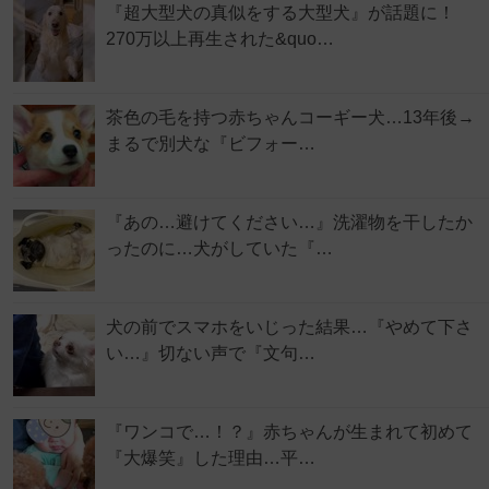
『超大型犬の真似をする大型犬』が話題に！
270万以上再生された&quo…
茶色の毛を持つ赤ちゃんコーギー犬…13年後→
まるで別犬な『ビフォー…
『あの…避けてください…』洗濯物を干したか
ったのに…犬がしていた『…
犬の前でスマホをいじった結果…『やめて下さ
い…』切ない声で『文句…
『ワンコで…！？』赤ちゃんが生まれて初めて
『大爆笑』した理由…平…