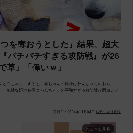
つを奪おうとした』結果、超大
『バチバチすぎる攻防戦』が26
で草」「偉いｗ」
んと赤ちゃん。すると、赤ちゃんの興味はわんちゃんのおやつに
と、絶妙な距離を保つわんちゃんの平和すぎる攻防戦が面白いと
更新日：
2024年11月04日
お気に入り登録
もっと見る
arrow_forward_ios