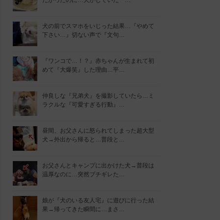
たかったのに…犬がしていた『…
犬の前でスマホをいじった結果…『やめて
下さい…』切ない声で『文句…
『ワンコで…！？』赤ちゃんが生まれて初
めて『大爆笑』した理由…平…
仲良しな『兄弟犬』を撮影していたら…ミ
ラクルな『可愛すぎる行動』…
昼間、お父さんに怒られてしまった超大型
犬→外出から帰ると…普段と…
お父さんとキャンプに出かけた犬→普段は
温厚なのに…突然ブチギレた…
娘が『犬のいる友人宅』に遊びに行った結
果→帰ってきた瞬間に…まさ…