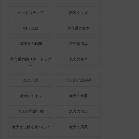
ペットステップ
防寒グッズ
抱っこ紐
留守番の基本
留守番の時間
留守番用品
留守番の困り事・トラブ
老犬の基本
ル
老犬介護
老犬の介護用品
老犬のトイレ
老犬の食事
老犬の問題行動
老犬の散歩
老犬がご飯を食べない
老犬の病気