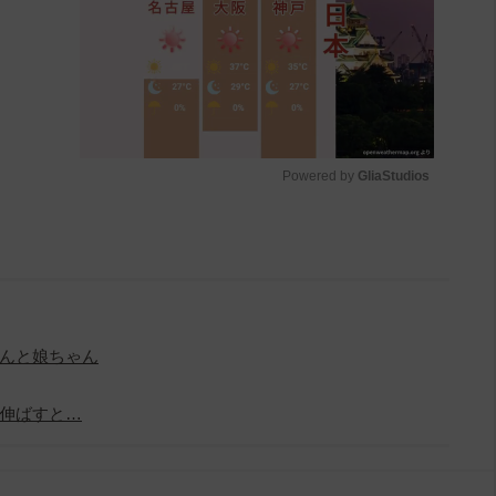
Powered by 
GliaStudios
M
u
t
e
んと娘ちゃん
伸ばすと…