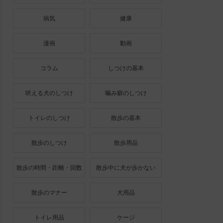
病気
健康
漫画
動画
コラム
しつけの基本
吠える犬のしつけ
噛み癖のしつけ
トイレのしつけ
散歩の基本
散歩のしつけ
散歩用品
散歩の時間・距離・回数
散歩中に犬が歩かない
散歩のマナー
犬用品
トイレ用品
ケージ