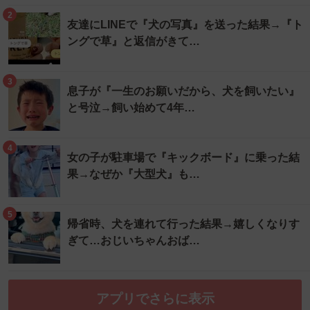
2
友達にLINEで『犬の写真』を送った結果→『ト
ングで草』と返信がきて…
3
息子が『一生のお願いだから、犬を飼いたい』
と号泣→飼い始めて4年…
4
女の子が駐車場で『キックボード』に乗った結
果→なぜか『大型犬』も…
5
帰省時、犬を連れて行った結果→嬉しくなりす
ぎて…おじいちゃんおば…
アプリでさらに表示