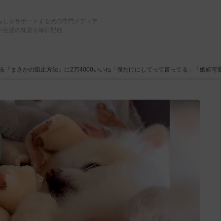
らしをサポートする犬の専門メディア
や生活の知恵を毎日配信
『まさかの阻止方法』に2万4000いいね「僕だけにしてって言ってる」「嫉妬可