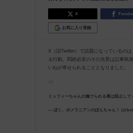
X
Faceb
お気に入り登録
X（旧Twitter）で話題になってい
る行動。悶絶必至のその光景は記事執筆時
いねが寄せられることとなりました。
ミッフィーちゃんの撫でられる番は阻止して
— ぼく、ポメラニアンのぽんちゃん！ (@boku