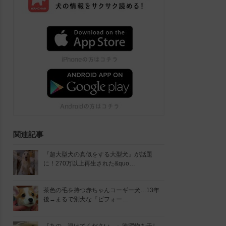
関連記事
『超大型犬の真似をする大型犬』が話題
に！270万以上再生された&quo…
茶色の毛を持つ赤ちゃんコーギー犬…13年
後→まるで別犬な『ビフォー…