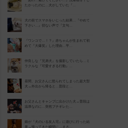
『あの…避けてください…』洗濯物を干し
たかったのに…犬がしていた『…
犬の前でスマホをいじった結果…『やめて
下さい…』切ない声で『文句…
『ワンコで…！？』赤ちゃんが生まれて初
めて『大爆笑』した理由…平…
仲良しな『兄弟犬』を撮影していたら…ミ
ラクルな『可愛すぎる行動』…
昼間、お父さんに怒られてしまった超大型
犬→外出から帰ると…普段と…
お父さんとキャンプに出かけた犬→普段は
温厚なのに…突然ブチギレた…
娘が『犬のいる友人宅』に遊びに行った結
果→帰ってきた瞬間に…まさ…