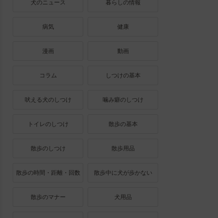
犬のニュース
暮らしの情報
病気
健康
漫画
動画
コラム
しつけの基本
吠える犬のしつけ
噛み癖のしつけ
トイレのしつけ
散歩の基本
散歩のしつけ
散歩用品
散歩の時間・距離・回数
散歩中に犬が歩かない
散歩のマナー
犬用品