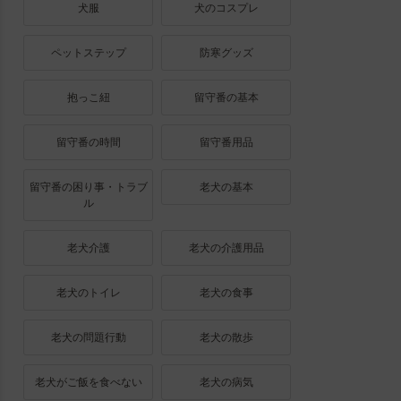
犬服
犬のコスプレ
ペットステップ
防寒グッズ
抱っこ紐
留守番の基本
留守番の時間
留守番用品
留守番の困り事・トラブ
老犬の基本
ル
老犬介護
老犬の介護用品
老犬のトイレ
老犬の食事
老犬の問題行動
老犬の散歩
老犬がご飯を食べない
老犬の病気