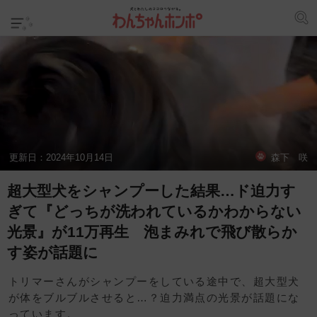
更新日：
2024年10月14日
森下 咲
超大型犬をシャンプーした結果…ド迫力す
ぎて『どっちが洗われているかわからない
光景』が11万再生 泡まみれで飛び散らか
す姿が話題に
トリマーさんがシャンプーをしている途中で、超大型犬
が体をブルブルさせると…？迫力満点の光景が話題にな
っています。