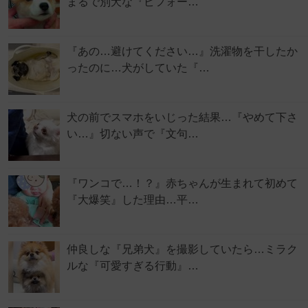
まるで別犬な『ビフォー…
『あの…避けてください…』洗濯物を干したか
ったのに…犬がしていた『…
犬の前でスマホをいじった結果…『やめて下さ
い…』切ない声で『文句…
『ワンコで…！？』赤ちゃんが生まれて初めて
『大爆笑』した理由…平…
仲良しな『兄弟犬』を撮影していたら…ミラク
ルな『可愛すぎる行動』…