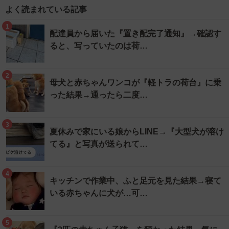
よく読まれている記事
1
配達員から届いた『置き配完了通知』→確認す
ると、写っていたのは荷…
2
母犬と赤ちゃんワンコが『軽トラの荷台』に乗
った結果→通ったら二度…
3
夏休みで家にいる娘からLINE→『大型犬が溶け
てる』と写真が送られて…
4
キッチンで作業中、ふと足元を見た結果→寝て
いる赤ちゃんに犬が…可…
5