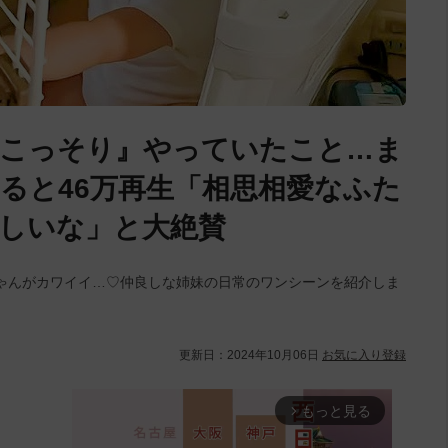
『こっそり』やっていたこと…ま
ると46万再生「相思相愛なふた
しいな」と大絶賛
ゃんがカワイイ…♡仲良しな姉妹の日常のワンシーンを紹介しま
更新日：
2024年10月06日
お気に入り登録
もっと見る
arrow_forward_ios