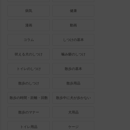
病気
健康
漫画
動画
コラム
しつけの基本
吠える犬のしつけ
噛み癖のしつけ
トイレのしつけ
散歩の基本
散歩のしつけ
散歩用品
散歩の時間・距離・回数
散歩中に犬が歩かない
散歩のマナー
犬用品
トイレ用品
ケージ