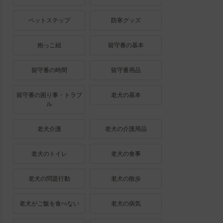
ペットステップ
防寒グッズ
抱っこ紐
留守番の基本
留守番の時間
留守番用品
留守番の困り事・トラブ
老犬の基本
ル
老犬介護
老犬の介護用品
老犬のトイレ
老犬の食事
老犬の問題行動
老犬の散歩
老犬がご飯を食べない
老犬の病気