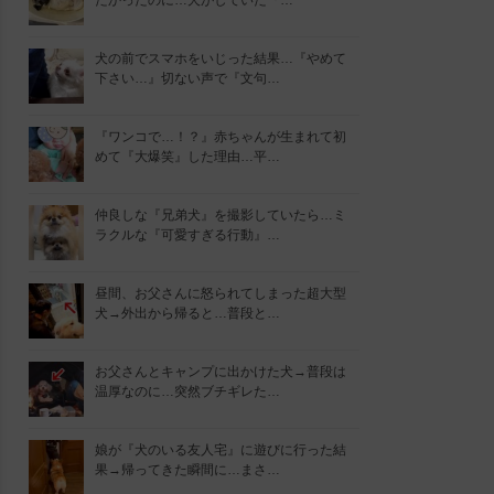
たかったのに…犬がしていた『…
犬の前でスマホをいじった結果…『やめて
下さい…』切ない声で『文句…
『ワンコで…！？』赤ちゃんが生まれて初
めて『大爆笑』した理由…平…
仲良しな『兄弟犬』を撮影していたら…ミ
ラクルな『可愛すぎる行動』…
昼間、お父さんに怒られてしまった超大型
犬→外出から帰ると…普段と…
お父さんとキャンプに出かけた犬→普段は
温厚なのに…突然ブチギレた…
娘が『犬のいる友人宅』に遊びに行った結
果→帰ってきた瞬間に…まさ…