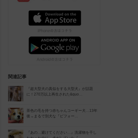
関連記事
『超大型犬の真似をする大型犬』が話題
に！270万以上再生された&quo…
茶色の毛を持つ赤ちゃんコーギー犬…13年
後→まるで別犬な『ビフォー…
『あの…避けてください…』洗濯物を干し