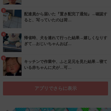
3
配達員から届いた『置き配完了通知』→確認す
ると、写っていたのは荷…
4
帰省時、犬を連れて行った結果→嬉しくなりす
ぎて…おじいちゃんおば…
5
キッチンで作業中、ふと足元を見た結果→寝て
いる赤ちゃんに犬が…可…
アプリでさらに表示