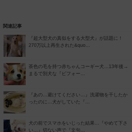
関連記事
『超大型犬の真似をする大型犬』が話題に！
270万以上再生された&quo…
茶色の毛を持つ赤ちゃんコーギー犬…13年後→
まるで別犬な『ビフォー…
『あの…避けてください…』洗濯物を干したか
ったのに…犬がしていた『…
犬の前でスマホをいじった結果…『やめて下さ
い…』切ない声で『文句…