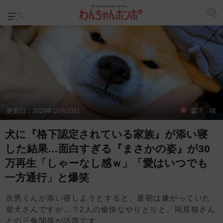
更新日：
2024年10月03日
森下 咲
犬に『格下認定されている家族』が添い寝
した結果…面白すぎる『まさかの姿』が30
万再生「しゃーなし感ｗ」「愛はいつでも
一方通行」と爆笑
次男くんが添い寝しようとすると、最初は嫌がっていた
柴犬さんですが…？2人の愉快なやりとりと、同居猫さん
との三角関係が話題です。