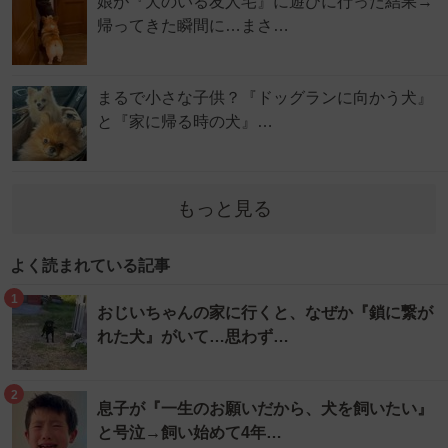
娘が『犬のいる友人宅』に遊びに行った結果→
帰ってきた瞬間に…まさ…
まるで小さな子供？『ドッグランに向かう犬』
と『家に帰る時の犬』…
もっと見る
よく読まれている記事
1
おじいちゃんの家に行くと、なぜか『鎖に繋が
れた犬』がいて…思わず…
2
息子が『一生のお願いだから、犬を飼いたい』
と号泣→飼い始めて4年…