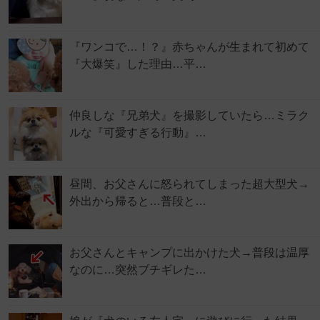
『ワンコで…！？』赤ちゃんが生まれて初めて
『大爆笑』した理由…平…
仲良しな『兄弟犬』を撮影していたら…ミラク
ルな『可愛すぎる行動』…
昼間、お父さんに怒られてしまった超大型犬→
外出から帰ると…普段と…
お父さんとキャンプに出かけた犬→普段は温厚
なのに…突然ブチギレた…