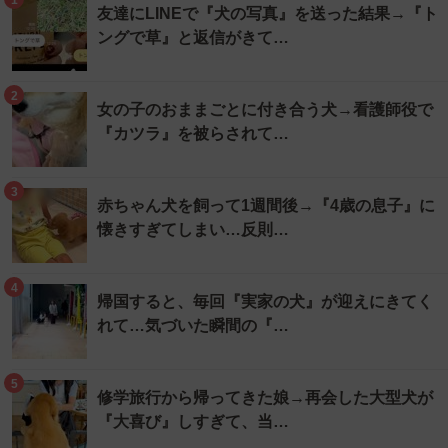
1
友達にLINEで『犬の写真』を送った結果→『ト
ングで草』と返信がきて…
2
女の子のおままごとに付き合う犬→看護師役で
『カツラ』を被らされて…
3
赤ちゃん犬を飼って1週間後→『4歳の息子』に
懐きすぎてしまい…反則…
4
帰国すると、毎回『実家の犬』が迎えにきてく
れて…気づいた瞬間の『…
5
修学旅行から帰ってきた娘→再会した大型犬が
『大喜び』しすぎて、当…