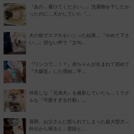
『あの…避けてください…』洗濯物を干したか
ったのに…犬がしていた『…
犬の前でスマホをいじった結果…『やめて下さ
い…』切ない声で『文句…
『ワンコで…！？』赤ちゃんが生まれて初めて
『大爆笑』した理由…平…
仲良しな『兄弟犬』を撮影していたら…ミラク
ルな『可愛すぎる行動』…
昼間、お父さんに怒られてしまった超大型犬→
外出から帰ると…普段と…