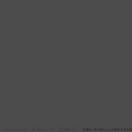
わんちゃんホンポ
犬のニュース
話題の犬
『生後4ヶ月の赤ちゃんが好きすぎる超