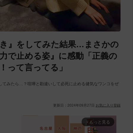
き』をしてみた結果…まさかの
力で止める姿』に感動「正義の
！って言ってる」
してみたら…？喧嘩と勘違いして必死に止める健気なワンコをぜ
更新日：
2024年09月27日
お気に入り登録
もっと見る
arrow_forward_ios