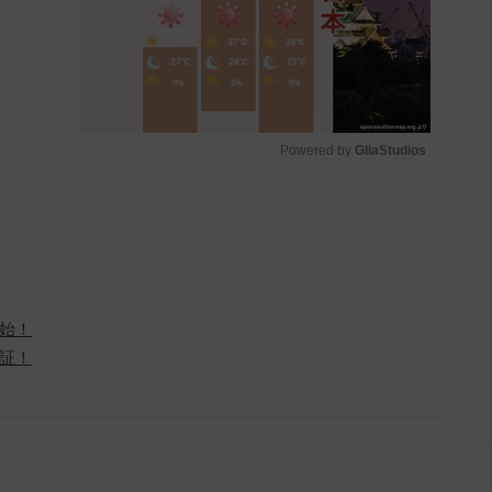
Powered by 
GliaStudios
M
u
t
e
始！
証！