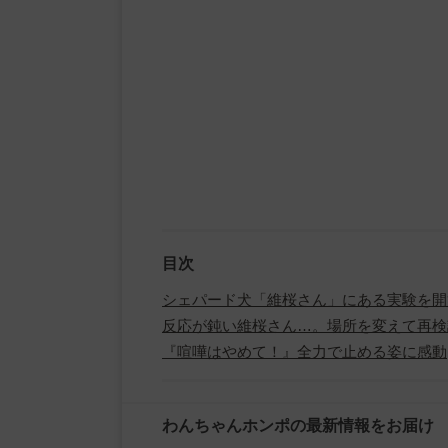
目次
シェパード犬「維桜さん」にある実験を開
反応が鈍い維桜さん…。場所を変えて再検
『喧嘩はやめて！』全力で止める姿に感動
わんちゃんホンポの最新情報をお届け