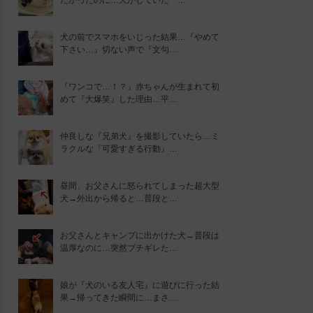
たかったのに…犬がしていた『…
犬の前でスマホをいじった結果…『やめて
下さい…』切ない声で『文句…
『ワンコで…！？』赤ちゃんが生まれて初
めて『大爆笑』した理由…平…
仲良しな『兄弟犬』を撮影していたら…ミ
ラクルな『可愛すぎる行動』…
昼間、お父さんに怒られてしまった超大型
犬→外出から帰ると…普段と…
お父さんとキャンプに出かけた犬→普段は
温厚なのに…突然ブチギレた…
娘が『犬のいる友人宅』に遊びに行った結
果→帰ってきた瞬間に…まさ…