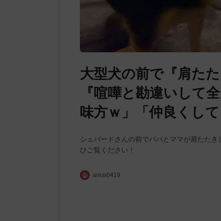
大型犬の前で『肩たた
『喧嘩と勘違いして全
味方ｗ」「仲良くして
シェパードさんの前でパパとママが肩たたき
ひご覧ください！
anrai0419