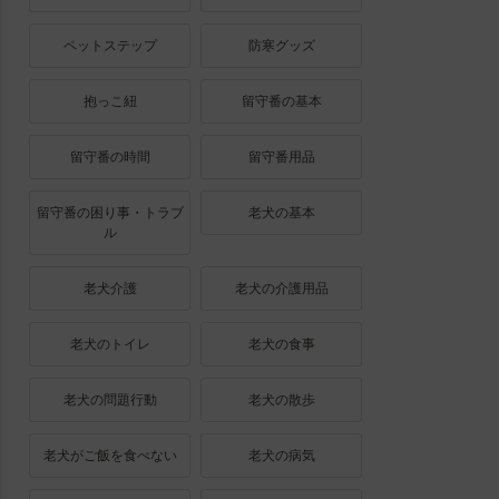
ペットステップ
防寒グッズ
抱っこ紐
留守番の基本
留守番の時間
留守番用品
留守番の困り事・トラブ
老犬の基本
ル
老犬介護
老犬の介護用品
老犬のトイレ
老犬の食事
老犬の問題行動
老犬の散歩
老犬がご飯を食べない
老犬の病気