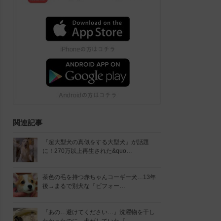
関連記事
『超大型犬の真似をする大型犬』が話題
に！270万以上再生された&quo…
茶色の毛を持つ赤ちゃんコーギー犬…13年
後→まるで別犬な『ビフォー…
『あの…避けてください…』洗濯物を干し