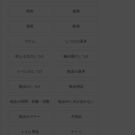
病気
健康
漫画
動画
コラム
しつけの基本
吠える犬のしつけ
噛み癖のしつけ
トイレのしつけ
散歩の基本
散歩のしつけ
散歩用品
散歩の時間・距離・回数
散歩中に犬が歩かない
散歩のマナー
犬用品
トイレ用品
ケージ