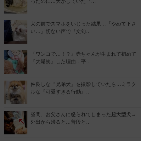
ったのに…犬がしていた『…
犬の前でスマホをいじった結果…『やめて下さ
い…』切ない声で『文句…
『ワンコで…！？』赤ちゃんが生まれて初めて
『大爆笑』した理由…平…
仲良しな『兄弟犬』を撮影していたら…ミラク
ルな『可愛すぎる行動』…
昼間、お父さんに怒られてしまった超大型犬→
外出から帰ると…普段と…