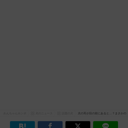
わんちゃんホンポ
犬のニュース
話題の犬
犬の耳が目の前にあると…？まさかの『