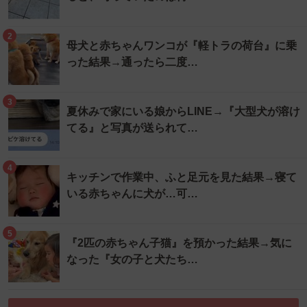
2
母犬と赤ちゃんワンコが『軽トラの荷台』に乗
った結果→通ったら二度…
3
夏休みで家にいる娘からLINE→『大型犬が溶け
てる』と写真が送られて…
4
キッチンで作業中、ふと足元を見た結果→寝て
いる赤ちゃんに犬が…可…
5
『2匹の赤ちゃん子猫』を預かった結果→気に
なった『女の子と犬たち…