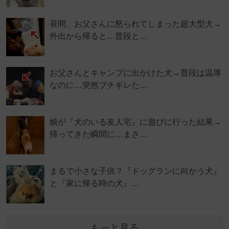
昼間、お父さんに怒られてしまった超大型犬→
外出から帰ると…普段と…
お父さんとキャンプに出かけた犬→普段は温厚
なのに…突然ブチギレた…
娘が『犬のいる友人宅』に遊びに行った結果→
帰ってきた瞬間に…まさ…
まるで小さな子供？『ドッグランに向かう犬』
と『家に帰る時の犬』…
もっと見る