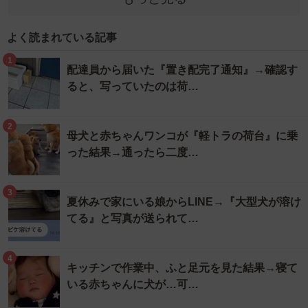
よく読まれている記事
1
配達員から届いた『置き配完了通知』→確認す
ると、写っていたのは荷…
2
母犬と赤ちゃんワンコが『軽トラの荷台』に乗
った結果→通ったら二度…
3
夏休みで家にいる娘からLINE→『大型犬が溶け
てる』と写真が送られて…
4
キッチンで作業中、ふと足元を見た結果→寝て
いる赤ちゃんに犬が…可…