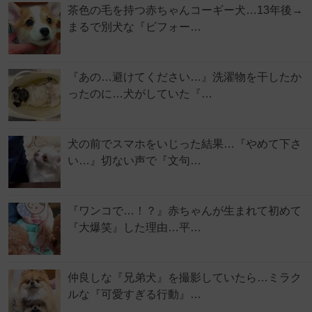
茶色の毛を持つ赤ちゃんコーギー犬…13年後→
まるで別犬な『ビフォー…
『あの…避けてください…』洗濯物を干したか
ったのに…犬がしていた『…
犬の前でスマホをいじった結果…『やめて下さ
い…』切ない声で『文句…
『ワンコで…！？』赤ちゃんが生まれて初めて
『大爆笑』した理由…平…
仲良しな『兄弟犬』を撮影していたら…ミラク
ルな『可愛すぎる行動』…