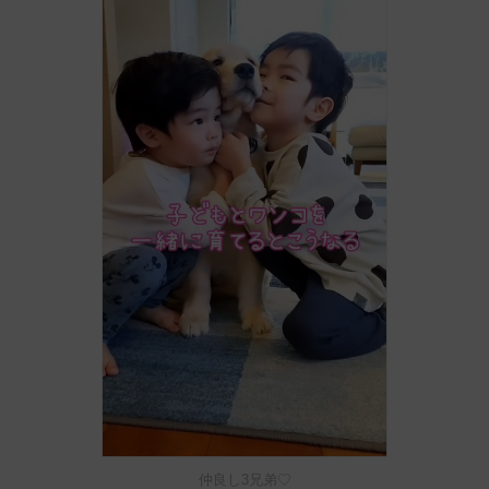
仲良し3兄弟♡