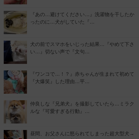
『あの…避けてください…』洗濯物を干したか
ったのに…犬がしていた『…
犬の前でスマホをいじった結果…『やめて下さ
い…』切ない声で『文句…
『ワンコで…！？』赤ちゃんが生まれて初めて
『大爆笑』した理由…平…
仲良しな『兄弟犬』を撮影していたら…ミラク
ルな『可愛すぎる行動』…
昼間、お父さんに怒られてしまった超大型犬→