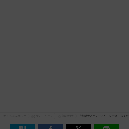
わんちゃんホンポ
犬のニュース
話題の犬
『大型犬と男の子2人』を一緒に育てた