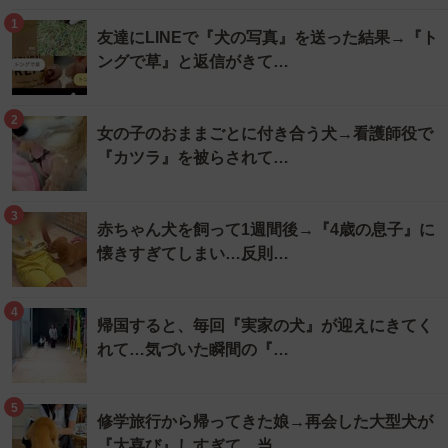
1
友達にLINEで『犬の写真』を送った結果→『ト
ングで草』と返信がきて…
2
女の子のおままごとに付き合う犬→看護師役で
『カツラ』を被らされて…
3
赤ちゃん犬を飼って1週間後→『4歳の息子』に
懐きすぎてしまい…反則…
4
帰国すると、毎回『実家の犬』が迎えにきてく
れて…気づいた瞬間の『…
5
修学旅行から帰ってきた娘→再会した大型犬が
『大喜び』しすぎて、当…