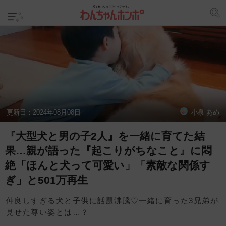
更新日：
2024年08月08日
小泉 あめ
『大型犬と男の子2人』を一緒に育てた結
果…親が語った『起こりがちなこと』に悶
絶「ほんと犬って可愛い」「素敵な関係す
ぎ」と501万再生
仲良しすぎる犬と子供に話題沸騰♡一緒に育った3兄弟が
見せた尊い姿とは…？