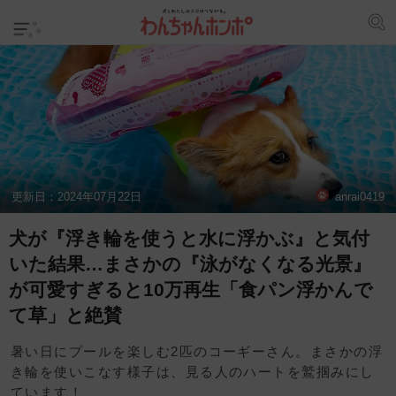
更新日：
2024年07月22日
anrai0419
犬が『浮き輪を使うと水に浮かぶ』と気付
いた結果…まさかの『泳がなくなる光景』
が可愛すぎると10万再生「食パン浮かんで
て草」と絶賛
暑い日にプールを楽しむ2匹のコーギーさん。まさかの浮
き輪を使いこなす様子は、見る人のハートを鷲掴みにし
ています！