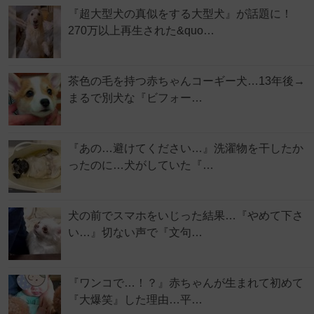
『超大型犬の真似をする大型犬』が話題に！
270万以上再生された&quo…
茶色の毛を持つ赤ちゃんコーギー犬…13年後→
まるで別犬な『ビフォー…
『あの…避けてください…』洗濯物を干したか
ったのに…犬がしていた『…
犬の前でスマホをいじった結果…『やめて下さ
い…』切ない声で『文句…
『ワンコで…！？』赤ちゃんが生まれて初めて
『大爆笑』した理由…平…