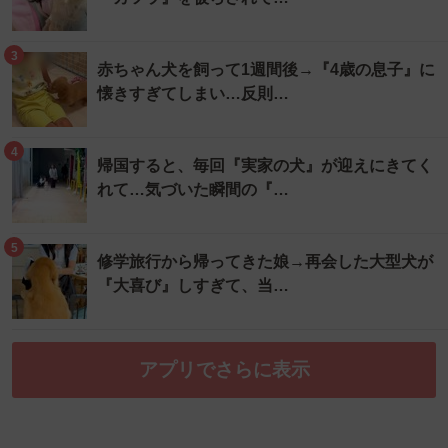
3
赤ちゃん犬を飼って1週間後→『4歳の息子』に
懐きすぎてしまい…反則…
4
帰国すると、毎回『実家の犬』が迎えにきてく
れて…気づいた瞬間の『…
5
修学旅行から帰ってきた娘→再会した大型犬が
『大喜び』しすぎて、当…
アプリでさらに表示