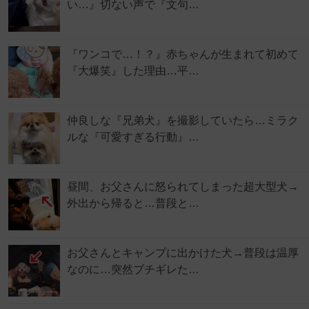
い…』切ない声で『文句…
『ワンコで…！？』赤ちゃんが生まれて初めて
『大爆笑』した理由…平…
仲良しな『兄弟犬』を撮影していたら…ミラク
ルな『可愛すぎる行動』…
昼間、お父さんに怒られてしまった超大型犬→
外出から帰ると…普段と…
お父さんとキャンプに出かけた犬→普段は温厚
なのに…突然ブチギレた…