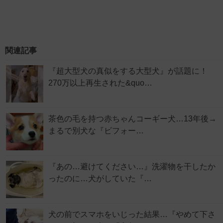
関連記事
『超大型犬の真似をする大型犬』が話題に！
270万以上再生された&quo…
茶色の毛を持つ赤ちゃんコーギー犬…13年後→
まるで別犬な『ビフォー…
『あの…避けてください…』洗濯物を干したか
ったのに…犬がしていた『…
犬の前でスマホをいじった結果…『やめて下さ