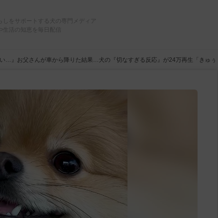
らしをサポートする犬の専門メディア
や生活の知恵を毎日配信
い…』お父さんが車から降りた結果…犬の『切なすぎる反応』が24万再生「きゅ