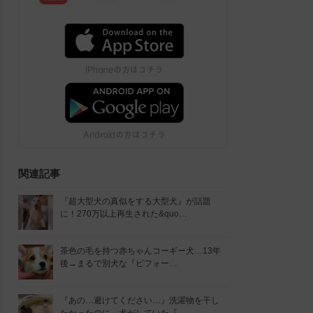
関連記事
『超大型犬の真似をする大型犬』が話題
に！270万以上再生された&quo…
茶色の毛を持つ赤ちゃんコーギー犬…13年
後→まるで別犬な『ビフォー…
『あの…避けてください…』洗濯物を干し