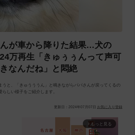
んが車から降りた結果…犬の
24万再生「きゅぅぅんって声可
きなんだね」と悶絶
まうと、「きゅうううん」と鳴きながらパパさんが戻ってくるの
愛らしい様子をご紹介します。
更新日：
2024年07月07日
お気に入り登録
もっと見る
arrow_forward_ios