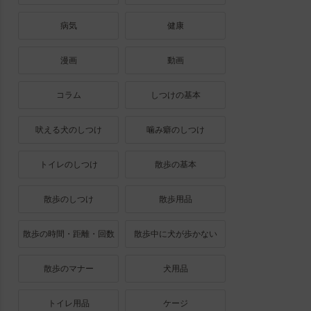
病気
健康
漫画
動画
コラム
しつけの基本
吠える犬のしつけ
噛み癖のしつけ
トイレのしつけ
散歩の基本
散歩のしつけ
散歩用品
散歩の時間・距離・回数
散歩中に犬が歩かない
散歩のマナー
犬用品
トイレ用品
ケージ