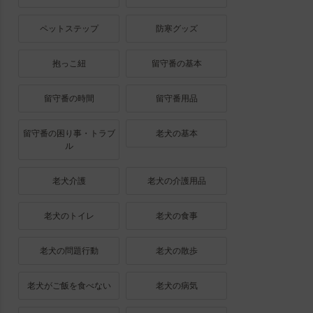
ペットステップ
防寒グッズ
抱っこ紐
留守番の基本
留守番の時間
留守番用品
留守番の困り事・トラブ
老犬の基本
ル
老犬介護
老犬の介護用品
老犬のトイレ
老犬の食事
老犬の問題行動
老犬の散歩
老犬がご飯を食べない
老犬の病気