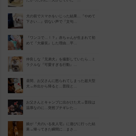
たかったのに…犬がしていた『…
犬の前でスマホをいじった結果…『やめて
下さい…』切ない声で『文句…
『ワンコで…！？』赤ちゃんが生まれて初
めて『大爆笑』した理由…平…
仲良しな『兄弟犬』を撮影していたら…ミ
ラクルな『可愛すぎる行動』…
昼間、お父さんに怒られてしまった超大型
犬→外出から帰ると…普段と…
お父さんとキャンプに出かけた犬→普段は
温厚なのに…突然ブチギレた…
娘が『犬のいる友人宅』に遊びに行った結
果→帰ってきた瞬間に…まさ…