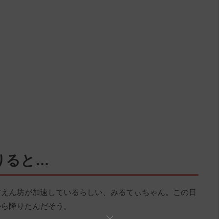
りると…
甘えん坊が加速しているらしい、みるてぃちゃん。この日
から降りたんだそう。